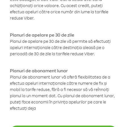
achiziționați orice valoare. Cu acest credit, puteți
efectua apeluri către orice număr din lume la tarifele
reduse Viber.
Planuri de apelare pe 30 de zile
Planul de apelare pe 30 de zile vă permite să efectuați
apeluri internaționale către destinația aleasă pe o
perioadă de 30 de zile la tarifele reduse Viber.
Planuri de abonament lunar
Planul de abonament lunar vă oferă flexibilitatea de a
efectua apeluri internaționale către numere de fix și
mobil la tarife reduse, fără a fi necesar să vă reînnoiți
planul la un moment dat. Cu planul de abonament lunar,
puteți face economii în privința apelurilor pe care le
efectuați deja