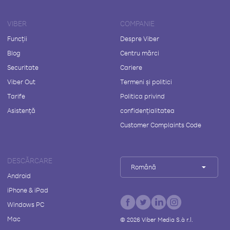
VIBER
COMPANIE
Funcții
Despre Viber
Blog
Centru mărci
Securitate
Cariere
Viber Out
Termeni și politici
Tarife
Politica privind
Asistență
confidențialitatea
Customer Complaints Code
DESCĂRCARE
Română
Android
iPhone & iPad
Windows PC
Mac
©
2026
Viber Media S.à r.l.