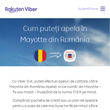
Autentificare
Togg
navig
Cum puteți apela în
Mayotte din România
Cu Viber Out, puteți efectua apeluri de calitate către
Mayotte din România.
Apelați orice număr din Mayotte –
fix sau mobil! – începând de la numai 17.9 ¢ pe minut.
Cumpărați pachete de credit sau un plan de apelare
pentru a avea de cele mai bune tarife pe minut către