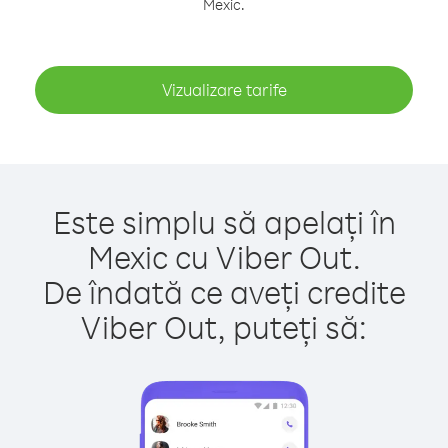
Mexic.
Vizualizare tarife
Este simplu să apelați în
Mexic cu Viber Out.
De îndată ce aveți credite
Viber Out, puteți să: