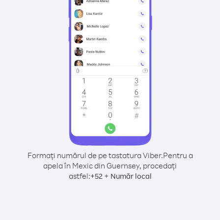
Formați numărul de pe tastatura Viber.
Pentru a
apela în Mexic din Guernsey, procedați
astfel:
+
+
52
Număr local