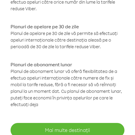
efectua apeluri către orice număr din lume la tarifele
reduse Viber.
Planuri de apelare pe 30 de zile
Planul de apelare pe 30 de zile vă permite să efectuați
apeluri internaționale către destinația aleasă pe o
perioadă de 30 de zile la tarifele reduse Viber.
Planuri de abonament lunar
Planul de abonament lunar vă oferă flexibilitatea de a
efectua apeluri internaționale către numere de fix și
mobil la tarife reduse, fără a fi necesar să vă reînnoiți
planul la un moment dat. Cu planul de abonament lunar,
puteți face economii în privința apelurilor pe care le
efectuați deja
Mai multe destinații