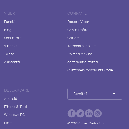
VIBER
COMPANIE
Funcții
Despre Viber
Blog
Centru mărci
Securitate
Cariere
Viber Out
Termeni și politici
Tarife
Politica privind
Asistență
confidențialitatea
Customer Complaints Code
DESCĂRCARE
Română
Android
iPhone & iPad
Windows PC
Mac
©
2026
Viber Media S.à r.l.