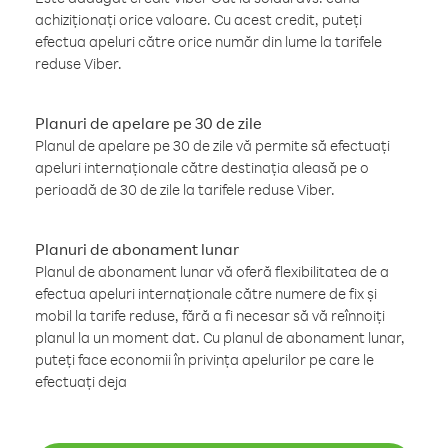
achiziționați orice valoare. Cu acest credit, puteți
efectua apeluri către orice număr din lume la tarifele
reduse Viber.
Planuri de apelare pe 30 de zile
Planul de apelare pe 30 de zile vă permite să efectuați
apeluri internaționale către destinația aleasă pe o
perioadă de 30 de zile la tarifele reduse Viber.
Planuri de abonament lunar
Planul de abonament lunar vă oferă flexibilitatea de a
efectua apeluri internaționale către numere de fix și
mobil la tarife reduse, fără a fi necesar să vă reînnoiți
planul la un moment dat. Cu planul de abonament lunar,
puteți face economii în privința apelurilor pe care le
efectuați deja