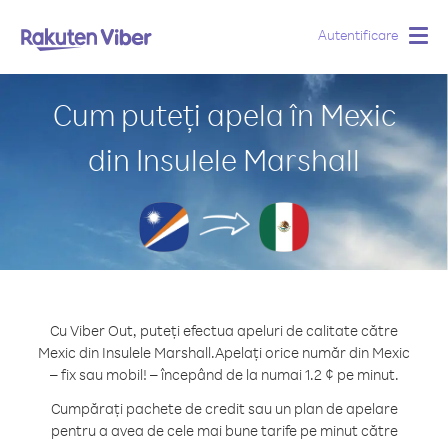
Autentificare
Togg
navig
Cum puteți apela în Mexic
din Insulele Marshall
Cu Viber Out, puteți efectua apeluri de calitate către
Mexic din Insulele Marshall.
Apelați orice număr din Mexic
– fix sau mobil! – începând de la numai 1.2 ¢ pe minut.
Cumpărați pachete de credit sau un plan de apelare
pentru a avea de cele mai bune tarife pe minut către