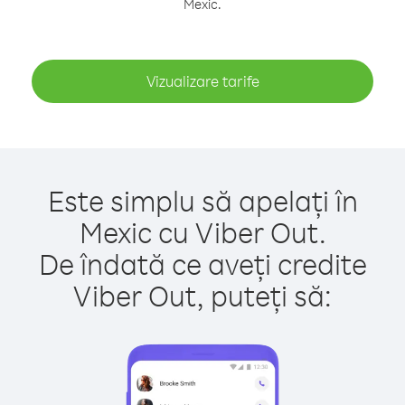
Mexic.
Vizualizare tarife
Este simplu să apelați în
Mexic cu Viber Out.
De îndată ce aveți credite
Viber Out, puteți să: