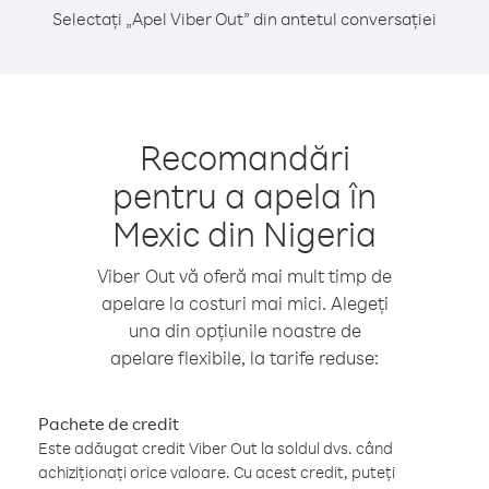
Selectați „Apel Viber Out” din antetul conversației
Recomandări
pentru a apela în
Mexic din Nigeria
Viber Out vă oferă mai mult timp de
apelare la costuri mai mici. Alegeți
una din opțiunile noastre de
apelare flexibile, la tarife reduse:
Pachete de credit
Este adăugat credit Viber Out la soldul dvs. când
achiziționați orice valoare. Cu acest credit, puteți