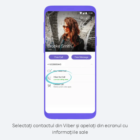
Selectați contactul din Viber și apelați din ecranul cu
informațiile sale