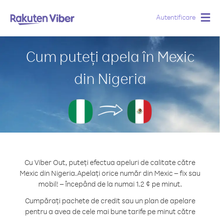
Autentificare
Togg
navig
Cum puteți apela în Mexic
din Nigeria
Cu Viber Out, puteți efectua apeluri de calitate către
Mexic din Nigeria.
Apelați orice număr din Mexic – fix sau
mobil! – începând de la numai 1.2 ¢ pe minut.
Cumpărați pachete de credit sau un plan de apelare
pentru a avea de cele mai bune tarife pe minut către