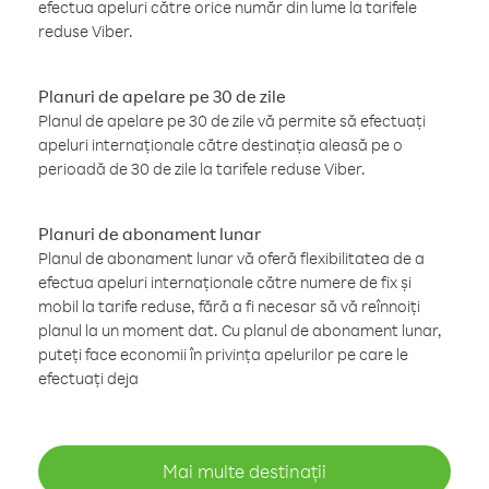
efectua apeluri către orice număr din lume la tarifele
reduse Viber.
Planuri de apelare pe 30 de zile
Planul de apelare pe 30 de zile vă permite să efectuați
apeluri internaționale către destinația aleasă pe o
perioadă de 30 de zile la tarifele reduse Viber.
Planuri de abonament lunar
Planul de abonament lunar vă oferă flexibilitatea de a
efectua apeluri internaționale către numere de fix și
mobil la tarife reduse, fără a fi necesar să vă reînnoiți
planul la un moment dat. Cu planul de abonament lunar,
puteți face economii în privința apelurilor pe care le
efectuați deja
Mai multe destinații