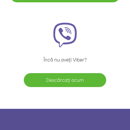
Încă nu aveți Viber?
Descărcați acum