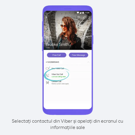
Selectați contactul din Viber și apelați din ecranul cu
informațiile sale