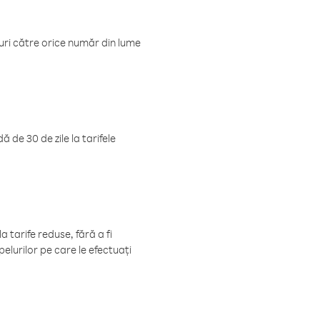
luri către orice număr din lume
 de 30 de zile la tarifele
 tarife reduse, fără a fi
elurilor pe care le efectuați