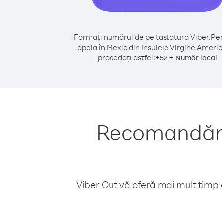
Formați numărul de pe tastatura Viber.
Pen
apela în Mexic din Insulele Virgine Ameri
procedați astfel:
+
+
52
Număr local
Recomandări 
Viber Out vă oferă mai mult timp d