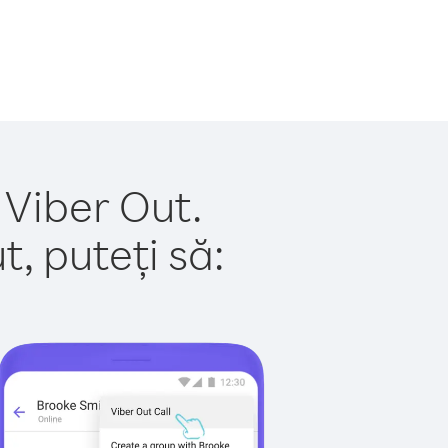
 Viber Out.
, puteți să: