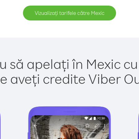
Vizualizați tarifele către Mexic
u să apelați în Mexic cu
e aveți credite Viber Out