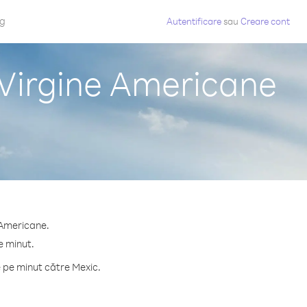
og
Autentificare
sau
Creare cont
e Virgine Americane
e Americane.
e minut.
 pe minut către Mexic.