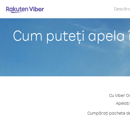
Descăr
Cum puteți apela î
Cu Viber Ou
Apelați
Cumpărați pachete de 