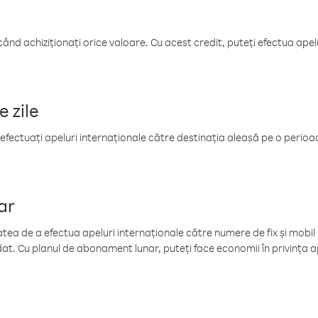
când achiziționați orice valoare. Cu acest credit, puteți efectua ape
e zile
efectuați apeluri internaționale către destinația aleasă pe o perioadă
ar
tea de a efectua apeluri internaționale către numere de fix și mobil la
at. Cu planul de abonament lunar, puteți face economii în privința ap