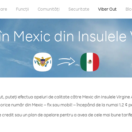
care
Funcții
Comunități
Securitate
Viber Out
Bl
n Mexic din Insulel
t, puteți efectua apeluri de calitate către Mexic din Insulele Virgin
 orice număr din Mexic – fix sau mobil! – începând de la numai 1.2 ¢ p
credit sau un plan de apelare pentru a avea de cele mai bune tarife