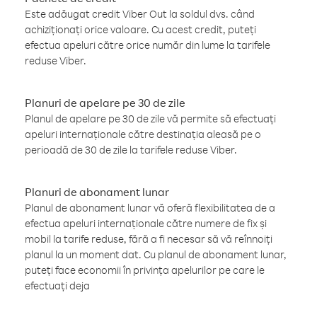
Este adăugat credit Viber Out la soldul dvs. când
achiziționați orice valoare. Cu acest credit, puteți
efectua apeluri către orice număr din lume la tarifele
reduse Viber.
Planuri de apelare pe 30 de zile
Planul de apelare pe 30 de zile vă permite să efectuați
apeluri internaționale către destinația aleasă pe o
perioadă de 30 de zile la tarifele reduse Viber.
Planuri de abonament lunar
Planul de abonament lunar vă oferă flexibilitatea de a
efectua apeluri internaționale către numere de fix și
mobil la tarife reduse, fără a fi necesar să vă reînnoiți
planul la un moment dat. Cu planul de abonament lunar,
puteți face economii în privința apelurilor pe care le
efectuați deja