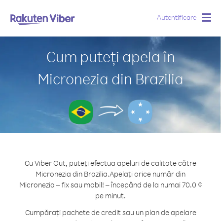
Autentificare
Togg
navig
Cum puteți apela în
Micronezia din Brazilia
Cu Viber Out, puteți efectua apeluri de calitate către
Micronezia din Brazilia.
Apelați orice număr din
Micronezia – fix sau mobil! – începând de la numai 70.0 ¢
pe minut.
Cumpărați pachete de credit sau un plan de apelare