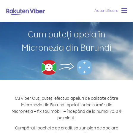
Autentificare
Togg
navig
Cum puteți apela în
Micronezia din Burundi
Cu Viber Out, puteți efectua apeluri de calitate către
Micronezia din Burundi.
Apelați orice număr din
Micronezia – fix sau mobil! – începând de la numai 70.0 ¢
pe minut.
Cumpărați pachete de credit sau un plan de apelare