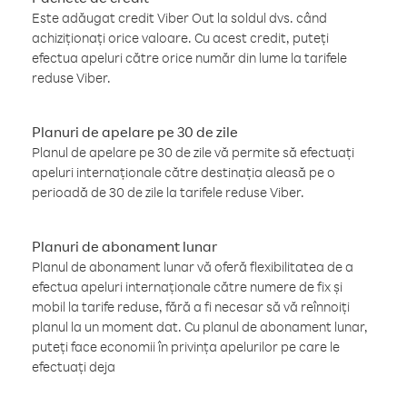
Este adăugat credit Viber Out la soldul dvs. când
achiziționați orice valoare. Cu acest credit, puteți
efectua apeluri către orice număr din lume la tarifele
reduse Viber.
Planuri de apelare pe 30 de zile
Planul de apelare pe 30 de zile vă permite să efectuați
apeluri internaționale către destinația aleasă pe o
perioadă de 30 de zile la tarifele reduse Viber.
Planuri de abonament lunar
Planul de abonament lunar vă oferă flexibilitatea de a
efectua apeluri internaționale către numere de fix și
mobil la tarife reduse, fără a fi necesar să vă reînnoiți
planul la un moment dat. Cu planul de abonament lunar,
puteți face economii în privința apelurilor pe care le
efectuați deja