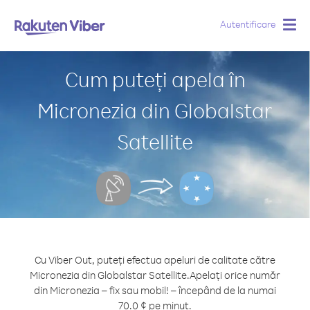
Autentificare
Togg
navig
Cum puteți apela în
Micronezia din Globalstar
Satellite
Cu Viber Out, puteți efectua apeluri de calitate către
Micronezia din Globalstar Satellite.
Apelați orice număr
din Micronezia – fix sau mobil! – începând de la numai
70.0 ¢ pe minut.