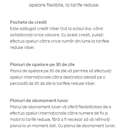
apelare flexibile, la tarife reduse:
Pachete de credit
Este adăugat credit Viber Out la soldul dvs. când
achiziționați orice valoare. Cu acest credit, puteți
efectua apeluri către orice număr din lume la tarifele
reduse Viber.
Planuri de apelare pe 30 de zile
Planul de apelare pe 30 de zile vă permite să efectuați
apeluri internaționale către destinația aleasă pe o
perioadă de 30 de zile la tarifele reduse Viber.
Planuri de abonament lunar
Planul de abonament lunar vă oferă flexibilitatea de a
efectua apeluri internaționale către numere de fix și
mobil la tarife reduse, fără a fi necesar să vă reînnoiți
planul la un moment dat. Cu planul de abonament lunar,