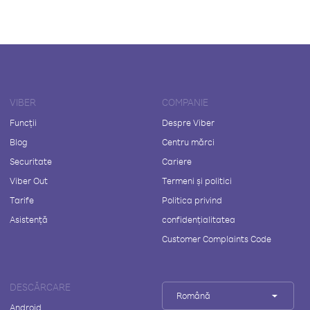
VIBER
COMPANIE
Funcții
Despre Viber
Blog
Centru mărci
Securitate
Cariere
Viber Out
Termeni și politici
Tarife
Politica privind
Asistență
confidențialitatea
Customer Complaints Code
DESCĂRCARE
Română
Android