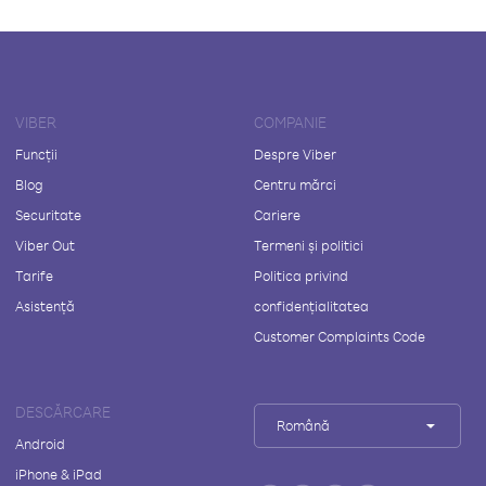
VIBER
COMPANIE
Funcții
Despre Viber
Blog
Centru mărci
Securitate
Cariere
Viber Out
Termeni și politici
Tarife
Politica privind
Asistență
confidențialitatea
Customer Complaints Code
DESCĂRCARE
Română
Android
iPhone & iPad