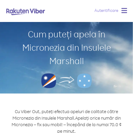
Autentificare
Togg
navig
Cum puteți apela în
Micronezia din Insulele
Marshall
Cu Viber Out, puteți efectua apeluri de calitate către
Micronezia din Insulele Marshall.
Apelați orice număr din
Micronezia – fix sau mobil! – începând de la numai 70.0 ¢
pe minut.