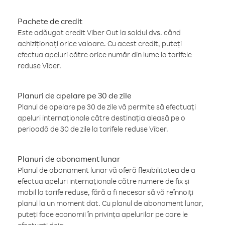
Pachete de credit
Este adăugat credit Viber Out la soldul dvs. când
achiziționați orice valoare. Cu acest credit, puteți
efectua apeluri către orice număr din lume la tarifele
reduse Viber.
Planuri de apelare pe 30 de zile
Planul de apelare pe 30 de zile vă permite să efectuați
apeluri internaționale către destinația aleasă pe o
perioadă de 30 de zile la tarifele reduse Viber.
Planuri de abonament lunar
Planul de abonament lunar vă oferă flexibilitatea de a
efectua apeluri internaționale către numere de fix și
mobil la tarife reduse, fără a fi necesar să vă reînnoiți
planul la un moment dat. Cu planul de abonament lunar,
puteți face economii în privința apelurilor pe care le