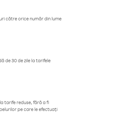
luri către orice număr din lume
 de 30 de zile la tarifele
 tarife reduse, fără a fi
elurilor pe care le efectuați