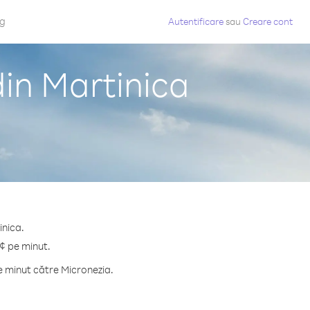
og
Autentificare
sau
Creare cont
din Martinica
inica.
 ¢ pe minut.
e minut către Micronezia.