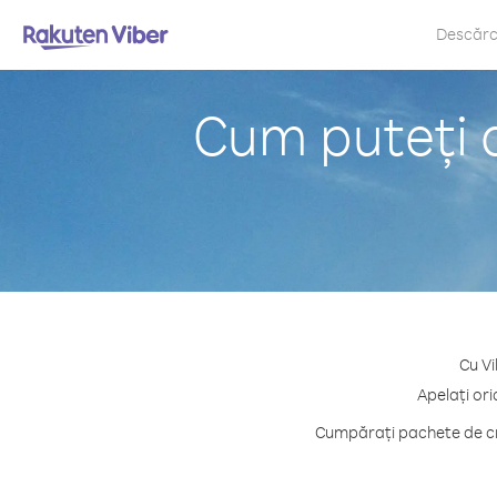
Descăr
Cum puteți a
Cu Vi
Apelați ori
Cumpărați pachete de cre