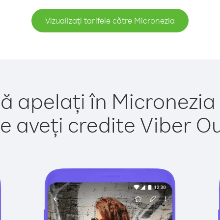
Vizualizați tarifele către Micronezia
ă apelați în Micronezia
e aveți credite Viber Out