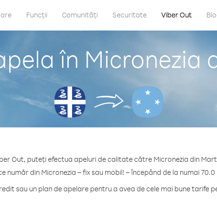
care
Funcții
Comunități
Securitate
Viber Out
Bl
pela în Micronezia 
ber Out, puteți efectua apeluri de calitate către Micronezia din Mart
ce număr din Micronezia – fix sau mobil! – începând de la numai 70.0
dit sau un plan de apelare pentru a avea de cele mai bune tarife p