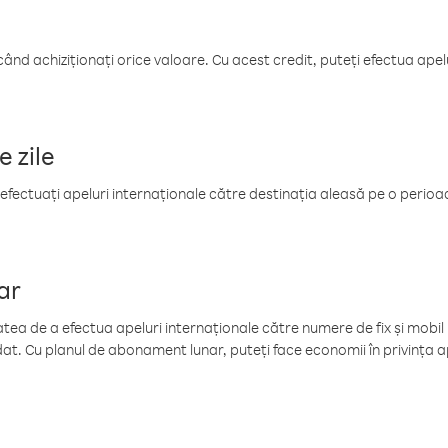
când achiziționați orice valoare. Cu acest credit, puteți efectua ape
e zile
efectuați apeluri internaționale către destinația aleasă pe o perioadă
ar
tea de a efectua apeluri internaționale către numere de fix și mobil la
at. Cu planul de abonament lunar, puteți face economii în privința ap