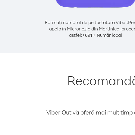
Formați numărul de pe tastatura Viber.
Pen
apela în Micronezia din Martinica, proce
astfel:
+
+
691
Număr local
Recomandări
Viber Out vă oferă mai mult timp d