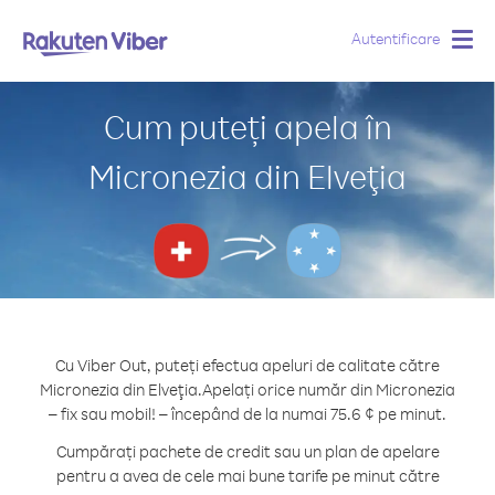
Autentificare
Togg
navig
Cum puteți apela în
Micronezia din Elveţia
Cu Viber Out, puteți efectua apeluri de calitate către
Micronezia din Elveţia.
Apelați orice număr din Micronezia
– fix sau mobil! – începând de la numai 75.6 ¢ pe minut.
Cumpărați pachete de credit sau un plan de apelare
pentru a avea de cele mai bune tarife pe minut către