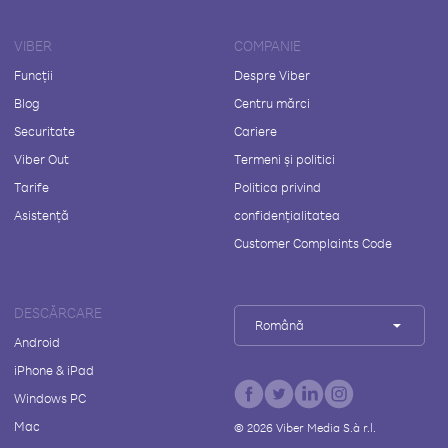
VIBER
COMPANIE
Funcții
Despre Viber
Blog
Centru mărci
Securitate
Cariere
Viber Out
Termeni și politici
Tarife
Politica privind
Asistență
confidențialitatea
Customer Complaints Code
DESCĂRCARE
Română
Android
iPhone & iPad
Windows PC
Mac
©
2026
Viber Media S.à r.l.