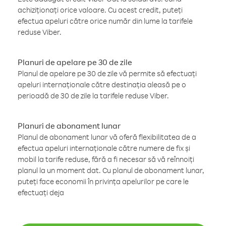
achiziționați orice valoare. Cu acest credit, puteți
efectua apeluri către orice număr din lume la tarifele
reduse Viber.
Planuri de apelare pe 30 de zile
Planul de apelare pe 30 de zile vă permite să efectuați
apeluri internaționale către destinația aleasă pe o
perioadă de 30 de zile la tarifele reduse Viber.
Planuri de abonament lunar
Planul de abonament lunar vă oferă flexibilitatea de a
efectua apeluri internaționale către numere de fix și
mobil la tarife reduse, fără a fi necesar să vă reînnoiți
planul la un moment dat. Cu planul de abonament lunar,
puteți face economii în privința apelurilor pe care le
efectuați deja