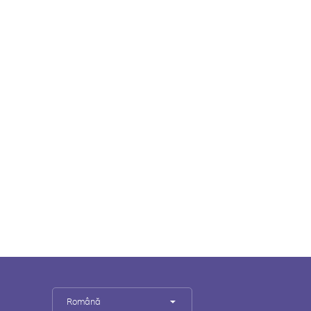
Română