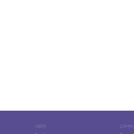
VIBER
COMPA