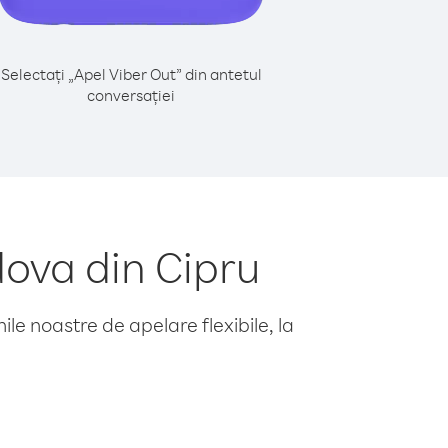
Selectați „Apel Viber Out” din antetul
conversației
ova din Cipru
le noastre de apelare flexibile, la