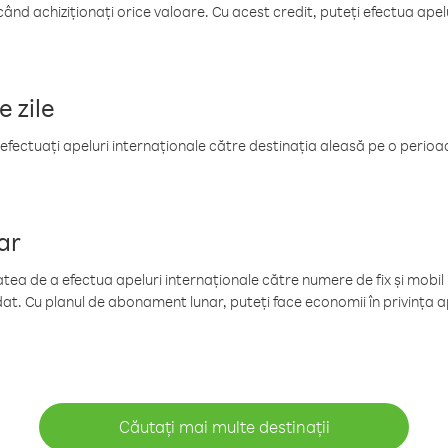
când achiziționați orice valoare. Cu acest credit, puteți efectua ape
e zile
efectuați apeluri internaționale către destinația aleasă pe o perioadă
ar
tea de a efectua apeluri internaționale către numere de fix și mobil la
at. Cu planul de abonament lunar, puteți face economii în privința ap
Căutați mai multe destinații