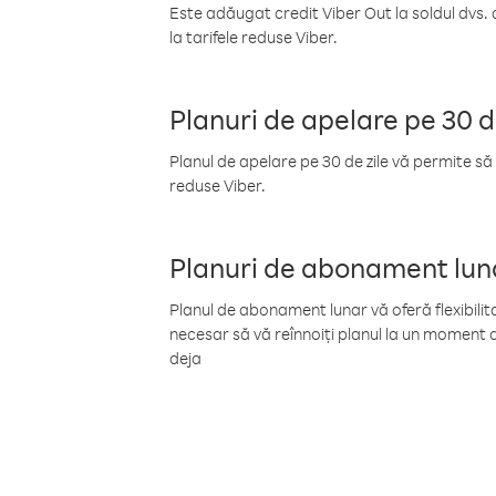
Este adăugat credit Viber Out la soldul dvs. 
la tarifele reduse Viber.
Planuri de apelare pe 30 d
Planul de apelare pe 30 de zile vă permite să 
reduse Viber.
Planuri de abonament lun
Planul de abonament lunar vă oferă flexibilita
necesar să vă reînnoiți planul la un moment d
deja