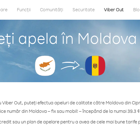
care
Funcții
Comunități
Securitate
Viber Out
Bl
ți apela în Moldova 
 Viber Out, puteți efectua apeluri de calitate către Moldova din Cip
rice număr din Moldova – fix sau mobil! – începând de la numai 39.3 ¢
edit sau un plan de apelare pentru a avea de cele mai bune tarife