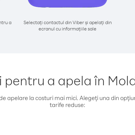
tru a
Selectați contactul din Viber și apelați din
ecranul cu informațiile sale
pentru a apela în Mold
e apelare la costuri mai mici. Alegeți una din opțiuni
tarife reduse: