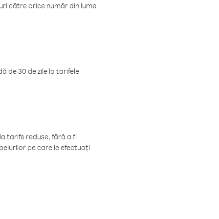
luri către orice număr din lume
 de 30 de zile la tarifele
 tarife reduse, fără a fi
elurilor pe care le efectuați