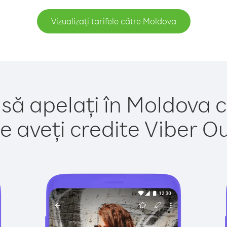
Vizualizați tarifele către Moldova
 să apelați în Moldova c
e aveți credite Viber Out