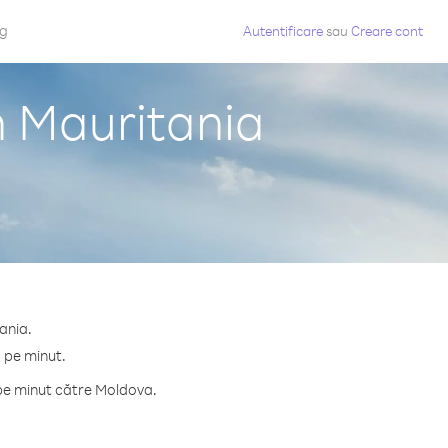
og
Autentificare
sau
Creare cont
n Mauritania
ania.
 pe minut.
 pe minut către Moldova.