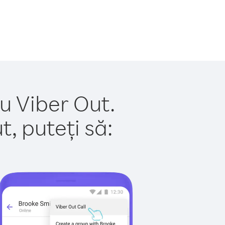
u Viber Out.
, puteți să: