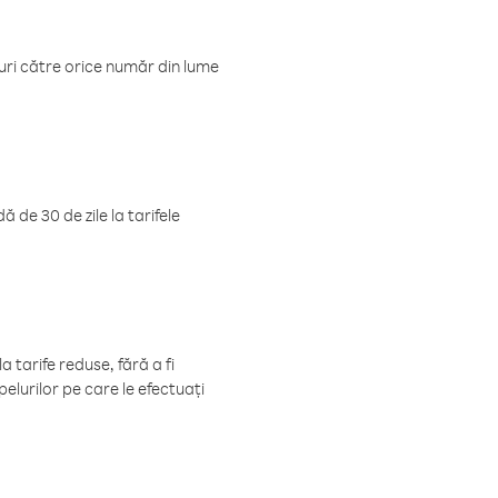
luri către orice număr din lume
 de 30 de zile la tarifele
 tarife reduse, fără a fi
elurilor pe care le efectuați