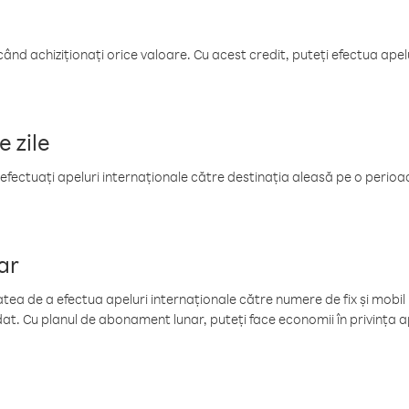
când achiziționați orice valoare. Cu acest credit, puteți efectua ape
e zile
efectuați apeluri internaționale către destinația aleasă pe o perioadă
ar
tea de a efectua apeluri internaționale către numere de fix și mobil la
at. Cu planul de abonament lunar, puteți face economii în privința ap