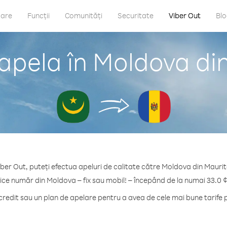
care
Funcții
Comunități
Securitate
Viber Out
Bl
apela în Moldova di
iber Out, puteți efectua apeluri de calitate către Moldova din Maurit
rice număr din Moldova – fix sau mobil! – începând de la numai 33.0 ¢
edit sau un plan de apelare pentru a avea de cele mai bune tarife