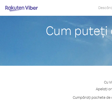
Descăr
Cum puteți 
Cu V
Apelați o
Cumpărați pachete de cr