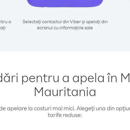
tru a
Selectați contactul din Viber și apelați din
ați
ecranul cu informațiile sale
ri pentru a apela în M
Mauritania
e apelare la costuri mai mici. Alegeți una din opțiuni
tarife reduse: