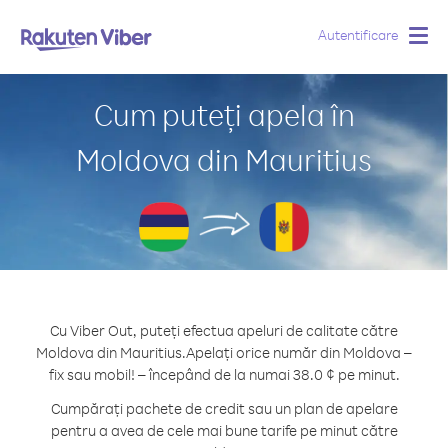
Autentificare
Togg
navig
Cum puteți apela în
Moldova din Mauritius
Cu Viber Out, puteți efectua apeluri de calitate către
Moldova din Mauritius.
Apelați orice număr din Moldova –
fix sau mobil! – începând de la numai 38.0 ¢ pe minut.
Cumpărați pachete de credit sau un plan de apelare
pentru a avea de cele mai bune tarife pe minut către