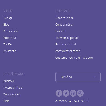
VIBER
COMPANIE
Funcții
Despre Viber
Blog
Centru mărci
Securitate
Cariere
Viber Out
Termeni și politici
Tarife
Politica privind
Asistență
confidențialitatea
Customer Complaints Code
DESCĂRCARE
Română
Android
iPhone & iPad
Windows PC
Mac
©
2026
Viber Media S.à r.l.