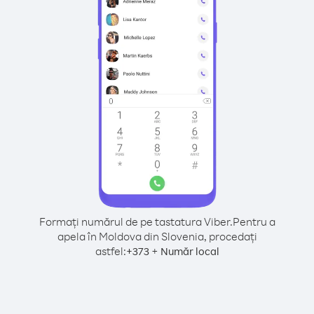
Formați numărul de pe tastatura Viber.
Pentru a
apela în Moldova din Slovenia, procedați
astfel:
+
+
373
Număr local