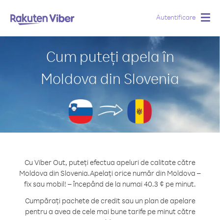
Autentificare
Togg
navig
Cum puteți apela în
Moldova din Slovenia
Cu Viber Out, puteți efectua apeluri de calitate către
Moldova din Slovenia.
Apelați orice număr din Moldova –
fix sau mobil! – începând de la numai 40.3 ¢ pe minut.
Cumpărați pachete de credit sau un plan de apelare
pentru a avea de cele mai bune tarife pe minut către