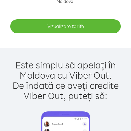
Moldova.
Vizualizare tarife
Este simplu să apelați în
Moldova cu Viber Out.
De îndată ce aveți credite
Viber Out, puteți să: