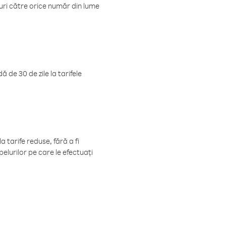
luri către orice număr din lume
 de 30 de zile la tarifele
 tarife reduse, fără a fi
elurilor pe care le efectuați