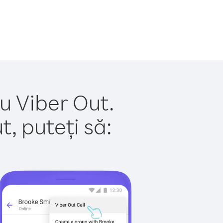
u Viber Out.
, puteți să: