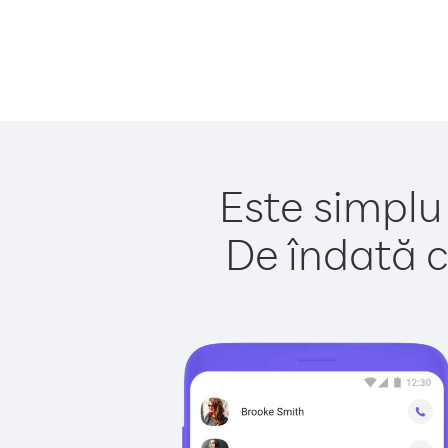
Este simplu
De îndată c