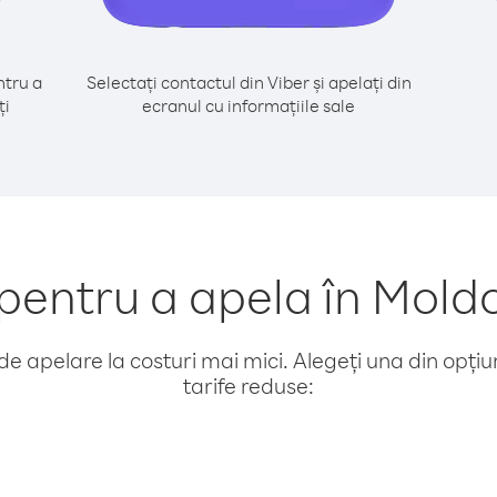
tru a
Selectați contactul din Viber și apelați din
ți
ecranul cu informațiile sale
entru a apela în Moldo
e apelare la costuri mai mici. Alegeți una din opțiuni
tarife reduse: