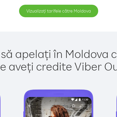
Vizualizați tarifele către Moldova
 să apelați în Moldova c
e aveți credite Viber Out