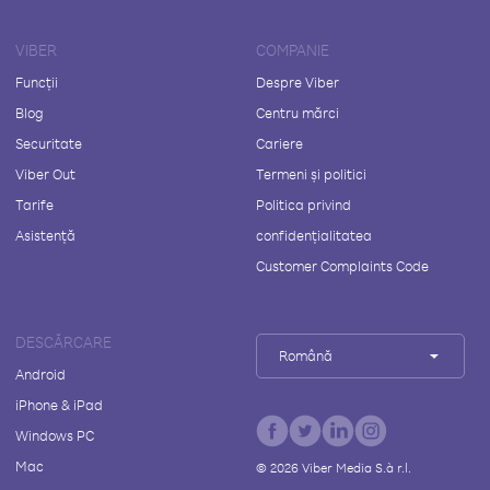
VIBER
COMPANIE
Funcții
Despre Viber
Blog
Centru mărci
Securitate
Cariere
Viber Out
Termeni și politici
Tarife
Politica privind
Asistență
confidențialitatea
Customer Complaints Code
DESCĂRCARE
Română
Android
iPhone & iPad
Windows PC
Mac
©
2026
Viber Media S.à r.l.