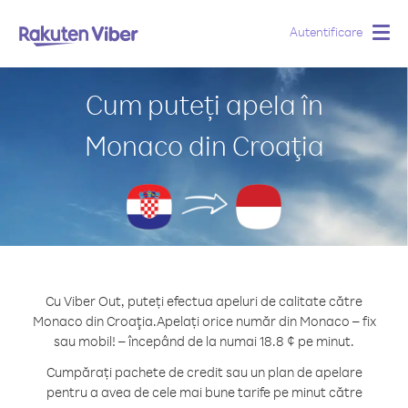
Autentificare
Togg
navig
Cum puteți apela în
Monaco din Croaţia
Cu Viber Out, puteți efectua apeluri de calitate către
Monaco din Croaţia.
Apelați orice număr din Monaco – fix
sau mobil! – începând de la numai 18.8 ¢ pe minut.
Cumpărați pachete de credit sau un plan de apelare
pentru a avea de cele mai bune tarife pe minut către