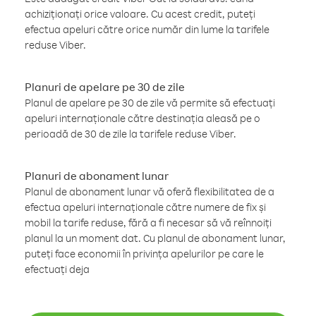
achiziționați orice valoare. Cu acest credit, puteți
efectua apeluri către orice număr din lume la tarifele
reduse Viber.
Planuri de apelare pe 30 de zile
Planul de apelare pe 30 de zile vă permite să efectuați
apeluri internaționale către destinația aleasă pe o
perioadă de 30 de zile la tarifele reduse Viber.
Planuri de abonament lunar
Planul de abonament lunar vă oferă flexibilitatea de a
efectua apeluri internaționale către numere de fix și
mobil la tarife reduse, fără a fi necesar să vă reînnoiți
planul la un moment dat. Cu planul de abonament lunar,
puteți face economii în privința apelurilor pe care le
efectuați deja