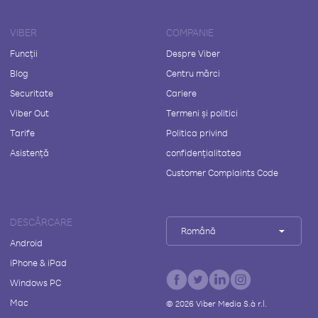
VIBER
COMPANIE
Funcții
Despre Viber
Blog
Centru mărci
Securitate
Cariere
Viber Out
Termeni și politici
Tarife
Politica privind
Asistență
confidențialitatea
Customer Complaints Code
DESCĂRCARE
Română
Android
iPhone & iPad
Windows PC
Mac
©
2026
Viber Media S.à r.l.