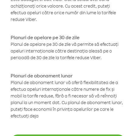
achiziționați orice valoare. Cu acest credit, puteți
efectua apeluri către orice număr din lume la tarifele
reduse Viber.
Planuri de apelare pe 30 de zile
Planul de apelare pe 30 de zile vă permite să efectuați
apeluri internaționale către destinația aleasă pe o
perioadă de 30 de zile la tarifele reduse Viber.
Planuri de abonament lunar
Planul de abonament lunar vă oferă flexibilitatea de a
efectua apeluri internaționale către numere de fix și
mobil la tarife reduse, fără a fi necesar să vă reînnoiți
planul la un moment dat. Cu planul de abonament lunar,
puteți face economii în privința apelurilor pe care le
efectuați deja