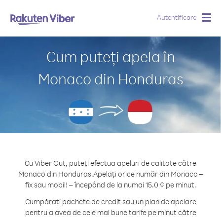
Autentificare
Togg
navig
Cum puteți apela în
Monaco din Honduras
Cu Viber Out, puteți efectua apeluri de calitate către
Monaco din Honduras.
Apelați orice număr din Monaco –
fix sau mobil! – începând de la numai 15.0 ¢ pe minut.
Cumpărați pachete de credit sau un plan de apelare
pentru a avea de cele mai bune tarife pe minut către