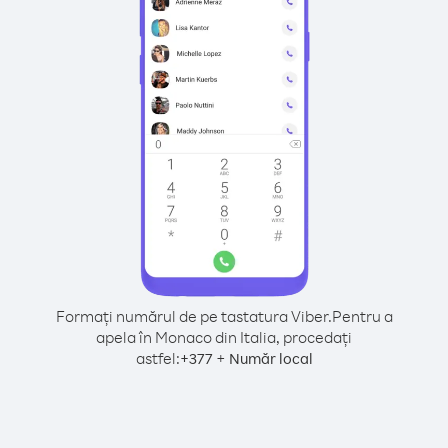
Formați numărul de pe tastatura Viber.
Pentru a
apela în Monaco din Italia, procedați
astfel:
+
+
377
Număr local