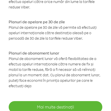
efectua apeluri către orice număr din lume la tarifele
reduse Viber.
Planuri de apelare pe 30 de zile
Planul de apelare pe 30 de zile vă permite să efectuați
apeluri internaționale către destinația aleasă pe o
perioadă de 30 de zile la tarifele reduse Viber.
Planuri de abonament lunar
Planul de abonament lunar vă oferă flexibilitatea de a
efectua apeluri internaționale către numere de fix și
mobil la tarife reduse, fără a fi necesar să vă reînnoiți
planul la un moment dat. Cu planul de abonament lunar,
puteți face economii în privința apelurilor pe care le
efectuați deja
Mai multe destinații