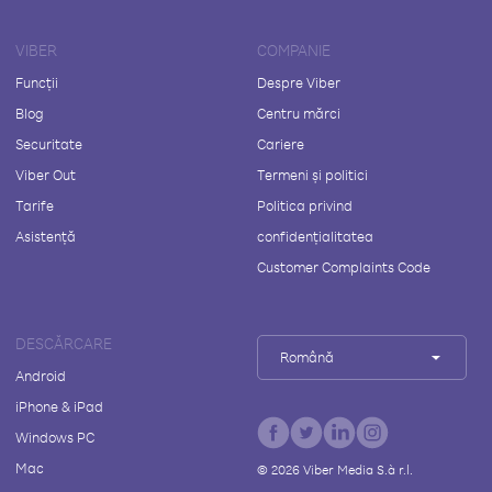
VIBER
COMPANIE
Funcții
Despre Viber
Blog
Centru mărci
Securitate
Cariere
Viber Out
Termeni și politici
Tarife
Politica privind
Asistență
confidențialitatea
Customer Complaints Code
DESCĂRCARE
Română
Android
iPhone & iPad
Windows PC
Mac
©
2026
Viber Media S.à r.l.