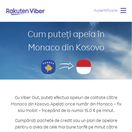
Autentificare
Togg
navig
Cum puteți apela în
Monaco din Kosovo
Cu Viber Out, puteți efectua apeluri de calitate către
Monaco din Kosovo.
Apelați orice număr din Monaco – fix
sau mobil! – începând de la numai 15.0 ¢ pe minut.
Cumpărați pachete de credit sau un plan de apelare
pentru a avea de cele mai bune tarife pe minut către