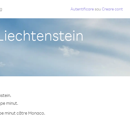
og
Autentificare
sau
Creare cont
Liechtenstein
stein.
 pe minut.
 pe minut către Monaco.