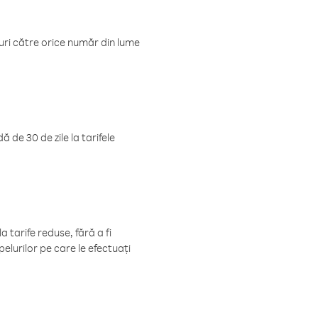
luri către orice număr din lume
 de 30 de zile la tarifele
 tarife reduse, fără a fi
elurilor pe care le efectuați