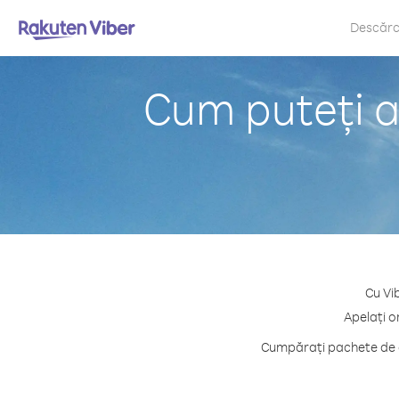
Descăr
Cum puteți a
Cu Vi
Apelați o
Cumpărați pachete de c