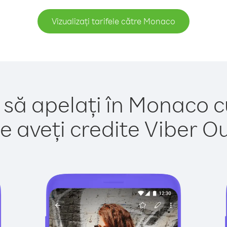
Vizualizați tarifele către Monaco
 să apelați în Monaco c
e aveți credite Viber Out