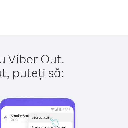
u Viber Out.
, puteți să: