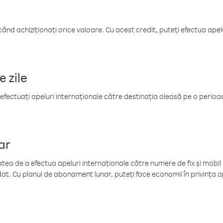
când achiziționați orice valoare. Cu acest credit, puteți efectua ape
e zile
efectuați apeluri internaționale către destinația aleasă pe o perioadă
ar
tea de a efectua apeluri internaționale către numere de fix și mobil la
at. Cu planul de abonament lunar, puteți face economii în privința ap