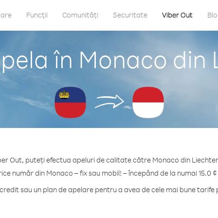
care
Funcții
Comunități
Securitate
Viber Out
Bl
pela în Monaco din 
ber Out, puteți efectua apeluri de calitate către Monaco din Liechten
rice număr din Monaco – fix sau mobil! – începând de la numai 15.0 ¢
redit sau un plan de apelare pentru a avea de cele mai bune tarife