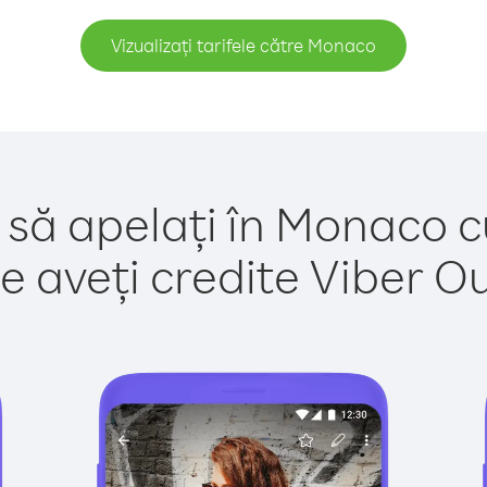
Vizualizați tarifele către Monaco
 să apelați în Monaco c
e aveți credite Viber Out