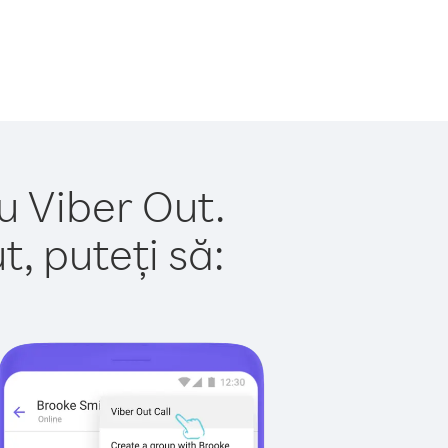
u Viber Out.
, puteți să: