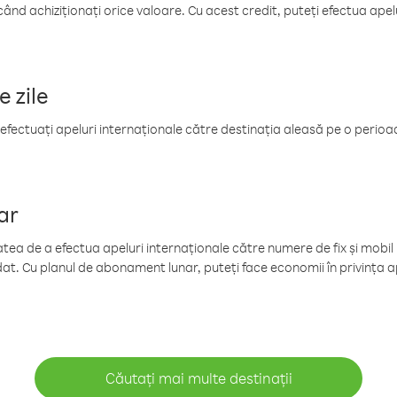
când achiziționați orice valoare. Cu acest credit, puteți efectua ape
e zile
efectuați apeluri internaționale către destinația aleasă pe o perioadă
ar
tea de a efectua apeluri internaționale către numere de fix și mobil la
at. Cu planul de abonament lunar, puteți face economii în privința ap
Căutați mai multe destinații