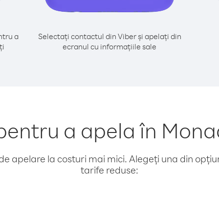
tru a
Selectați contactul din Viber și apelați din
ți
ecranul cu informațiile sale
entru a apela în Mona
e apelare la costuri mai mici. Alegeți una din opțiuni
tarife reduse: