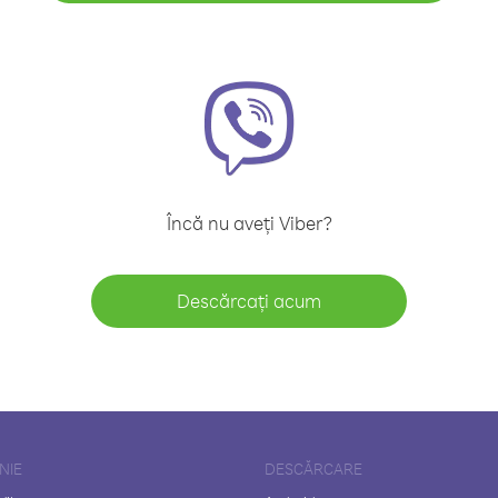
Încă nu aveți Viber?
Descărcați acum
NIE
DESCĂRCARE