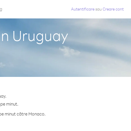
og
Autentificare
sau
Creare cont
in Uruguay
uay.
 pe minut.
 pe minut către Monaco.