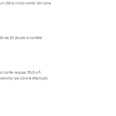
luri către orice număr din lume
 de 30 de zile la tarifele
 tarife reduse, fără a fi
elurilor pe care le efectuați