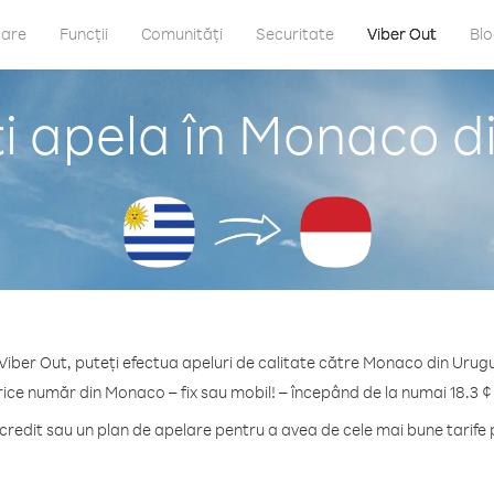
care
Funcții
Comunități
Securitate
Viber Out
Bl
i apela în Monaco d
Viber Out, puteți efectua apeluri de calitate către Monaco din Urug
rice număr din Monaco – fix sau mobil! – începând de la numai 18.3 ¢
redit sau un plan de apelare pentru a avea de cele mai bune tarife