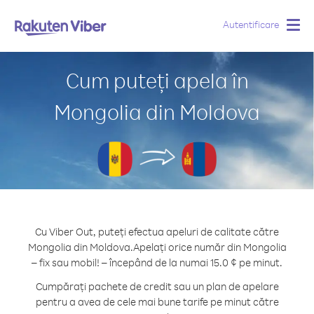
Autentificare
Togg
navig
Cum puteți apela în
Mongolia din Moldova
Cu Viber Out, puteți efectua apeluri de calitate către
Mongolia din Moldova.
Apelați orice număr din Mongolia
– fix sau mobil! – începând de la numai 15.0 ¢ pe minut.
Cumpărați pachete de credit sau un plan de apelare
pentru a avea de cele mai bune tarife pe minut către