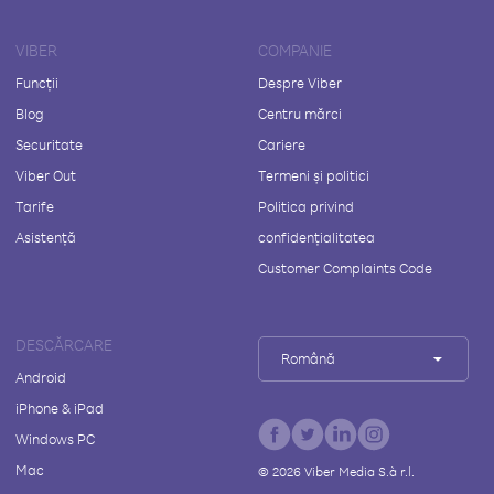
VIBER
COMPANIE
Funcții
Despre Viber
Blog
Centru mărci
Securitate
Cariere
Viber Out
Termeni și politici
Tarife
Politica privind
Asistență
confidențialitatea
Customer Complaints Code
DESCĂRCARE
Română
Android
iPhone & iPad
Windows PC
Mac
©
2026
Viber Media S.à r.l.