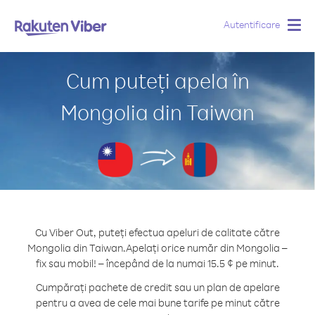
Autentificare
Togg
navig
Cum puteți apela în
Mongolia din Taiwan
Cu Viber Out, puteți efectua apeluri de calitate către
Mongolia din Taiwan.
Apelați orice număr din Mongolia –
fix sau mobil! – începând de la numai 15.5 ¢ pe minut.
Cumpărați pachete de credit sau un plan de apelare
pentru a avea de cele mai bune tarife pe minut către