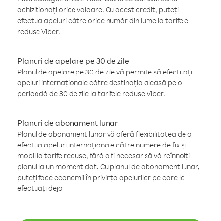
achiziționați orice valoare. Cu acest credit, puteți
efectua apeluri către orice număr din lume la tarifele
reduse Viber.
Planuri de apelare pe 30 de zile
Planul de apelare pe 30 de zile vă permite să efectuați
apeluri internaționale către destinația aleasă pe o
perioadă de 30 de zile la tarifele reduse Viber.
Planuri de abonament lunar
Planul de abonament lunar vă oferă flexibilitatea de a
efectua apeluri internaționale către numere de fix și
mobil la tarife reduse, fără a fi necesar să vă reînnoiți
planul la un moment dat. Cu planul de abonament lunar,
puteți face economii în privința apelurilor pe care le
efectuați deja