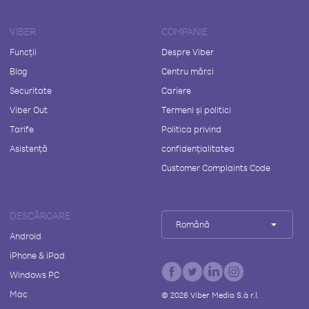
VIBER
COMPANIE
Funcții
Despre Viber
Blog
Centru mărci
Securitate
Cariere
Viber Out
Termeni și politici
Tarife
Politica privind
Asistență
confidențialitatea
Customer Complaints Code
DESCĂRCARE
Română
Android
iPhone & iPad
Windows PC
Mac
©
2026
Viber Media S.à r.l.