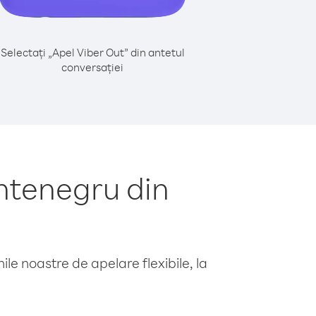
Selectați „Apel Viber Out” din antetul
conversației
ntenegru din
le noastre de apelare flexibile, la