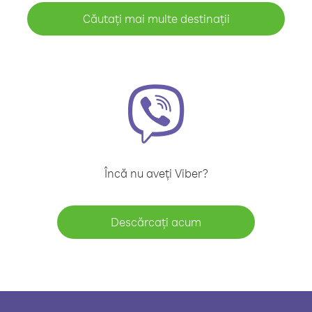
Căutați mai multe destinații
Încă nu aveți Viber?
Descărcați acum