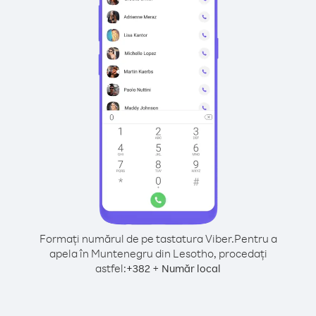
Formați numărul de pe tastatura Viber.
Pentru a
apela în Muntenegru din Lesotho, procedați
astfel:
+
+
382
Număr local