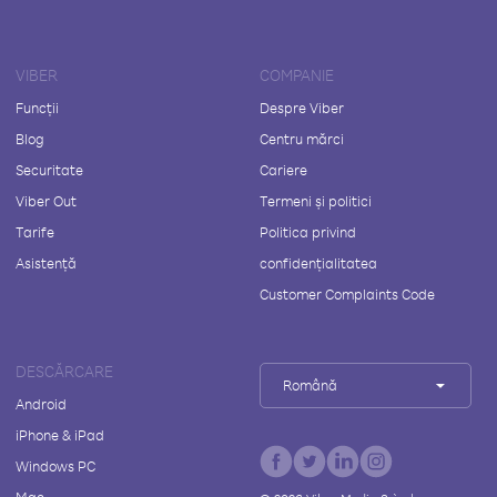
VIBER
COMPANIE
Funcții
Despre Viber
Blog
Centru mărci
Securitate
Cariere
Viber Out
Termeni și politici
Tarife
Politica privind
Asistență
confidențialitatea
Customer Complaints Code
DESCĂRCARE
Română
Android
iPhone & iPad
Windows PC