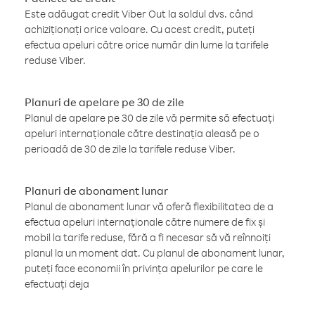
Este adăugat credit Viber Out la soldul dvs. când
achiziționați orice valoare. Cu acest credit, puteți
efectua apeluri către orice număr din lume la tarifele
reduse Viber.
Planuri de apelare pe 30 de zile
Planul de apelare pe 30 de zile vă permite să efectuați
apeluri internaționale către destinația aleasă pe o
perioadă de 30 de zile la tarifele reduse Viber.
Planuri de abonament lunar
Planul de abonament lunar vă oferă flexibilitatea de a
efectua apeluri internaționale către numere de fix și
mobil la tarife reduse, fără a fi necesar să vă reînnoiți
planul la un moment dat. Cu planul de abonament lunar,
puteți face economii în privința apelurilor pe care le
efectuați deja