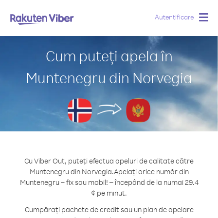
Autentificare
Togg
navig
Cum puteți apela în
Muntenegru din Norvegia
Cu Viber Out, puteți efectua apeluri de calitate către
Muntenegru din Norvegia.
Apelați orice număr din
Muntenegru – fix sau mobil! – începând de la numai 29.4
¢ pe minut.
Cumpărați pachete de credit sau un plan de apelare