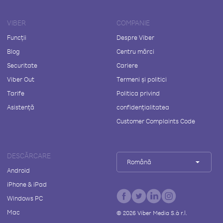
VIBER
COMPANIE
Funcții
Despre Viber
Blog
Centru mărci
Securitate
Cariere
Viber Out
Termeni și politici
Tarife
Politica privind
Asistență
confidențialitatea
Customer Complaints Code
DESCĂRCARE
Română
Android
iPhone & iPad
Windows PC
Mac
©
2026
Viber Media S.à r.l.