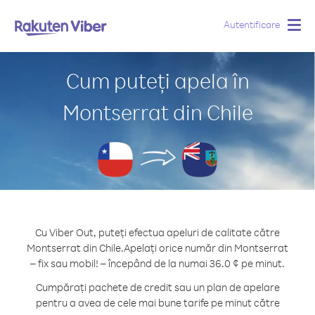
Autentificare
Togg
navig
Cum puteți apela în
Montserrat din Chile
Cu Viber Out, puteți efectua apeluri de calitate către
Montserrat din Chile.
Apelați orice număr din Montserrat
– fix sau mobil! – începând de la numai 36.0 ¢ pe minut.
Cumpărați pachete de credit sau un plan de apelare
pentru a avea de cele mai bune tarife pe minut către