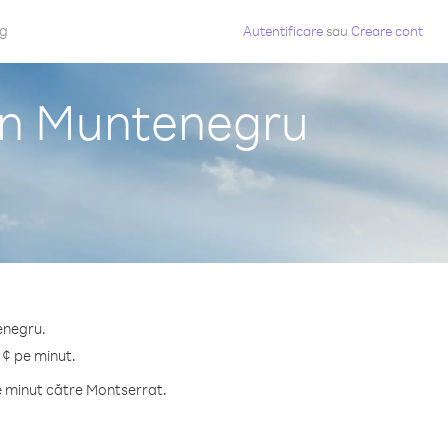
og
Autentificare
sau
Creare cont
din Muntenegru
enegru.
 ¢ pe minut.
e minut către Montserrat.