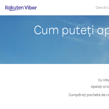
Descăr
Cum puteți ap
Cu Vib
Apelați ori
Cumpărați pachete de cre