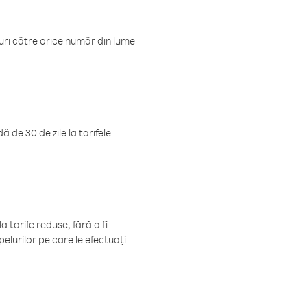
luri către orice număr din lume
 de 30 de zile la tarifele
 tarife reduse, fără a fi
elurilor pe care le efectuați