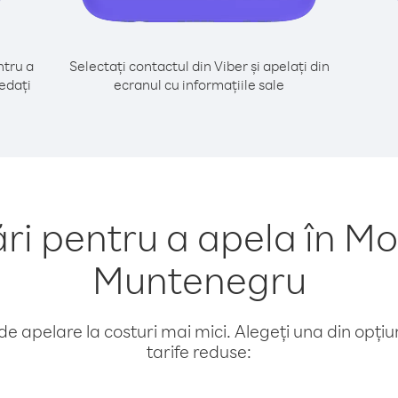
tru a
Selectați contactul din Viber și apelați din
edați
ecranul cu informațiile sale
 pentru a apela în Mo
Muntenegru
e apelare la costuri mai mici. Alegeți una din opțiuni
tarife reduse: