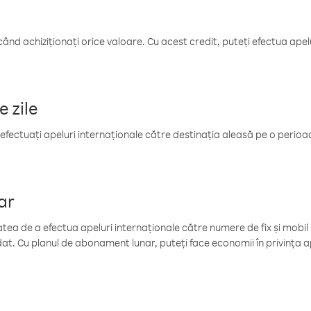
când achiziționați orice valoare. Cu acest credit, puteți efectua ape
e zile
efectuați apeluri internaționale către destinația aleasă pe o perioadă
ar
tea de a efectua apeluri internaționale către numere de fix și mobil la
at. Cu planul de abonament lunar, puteți face economii în privința ap