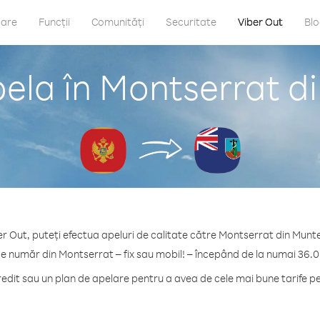
care
Funcții
Comunități
Securitate
Viber Out
Bl
ela în Montserrat 
er Out, puteți efectua apeluri de calitate către Montserrat din Munt
ce număr din Montserrat – fix sau mobil! – începând de la numai 36.0
dit sau un plan de apelare pentru a avea de cele mai bune tarife p