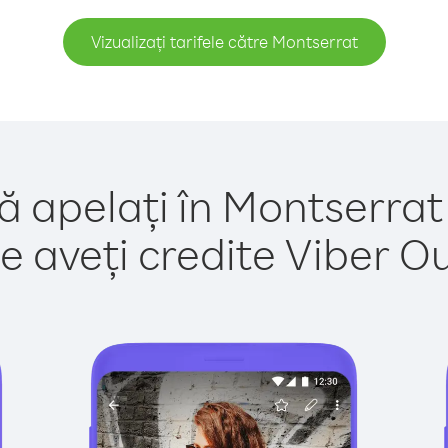
Vizualizați tarifele către Montserrat
ă apelați în Montserrat
e aveți credite Viber Out