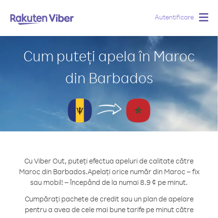
Autentificare
Togg
navig
Cum puteți apela în Maroc
din Barbados
Cu Viber Out, puteți efectua apeluri de calitate către
Maroc din Barbados.
Apelați orice număr din Maroc – fix
sau mobil! – începând de la numai 8.9 ¢ pe minut.
Cumpărați pachete de credit sau un plan de apelare
pentru a avea de cele mai bune tarife pe minut către