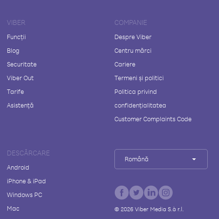
VIBER
COMPANIE
Funcții
Despre Viber
Blog
Centru mărci
Securitate
Cariere
Viber Out
Termeni și politici
Tarife
Politica privind
Asistență
confidențialitatea
Customer Complaints Code
DESCĂRCARE
Română
Android
iPhone & iPad
Windows PC
Mac
©
2026
Viber Media S.à r.l.