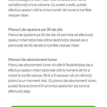
achiziționați orice valoare. Cu acest credit, puteți
efectua apeluri către orice număr din lume la tarifele
reduse Viber.
Planuri de apelare pe 30 de zile
Planul de apelare pe 30 de zile vă permite să efectuați
apeluri internaționale către destinația aleasă pe o
perioadă de 30 de zile la tarifele reduse Viber.
Planuri de abonament lunar
Planul de abonament lunar vă oferă flexibilitatea de a
efectua apeluri internaționale către numere de fix și
mobil la tarife reduse, fără a fi necesar să vă reînnoiți
planul la un moment dat. Cu planul de abonament lunar,
puteți face economii în privința apelurilor pe care le
efectuați deja