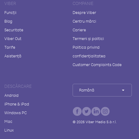
VIBER
COMPANIE
Funcții
Despre Viber
Blog
Centru mărci
Securitate
Cariere
Viber Out
Termeni și politici
Tarife
Politica privind
Asistență
confidențialitatea
Customer Complaints Code
DESCĂRCARE
Română
Android
iPhone & iPad
Windows PC
Mac
©
2026
Viber Media S.à r.l.
Linux