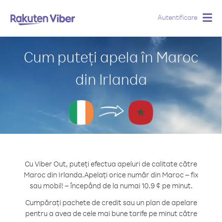
Autentificare
Togg
navig
Cum puteți apela în Maroc
din Irlanda
Cu Viber Out, puteți efectua apeluri de calitate către
Maroc din Irlanda.
Apelați orice număr din Maroc – fix
sau mobil! – începând de la numai 10.9 ¢ pe minut.
Cumpărați pachete de credit sau un plan de apelare
pentru a avea de cele mai bune tarife pe minut către