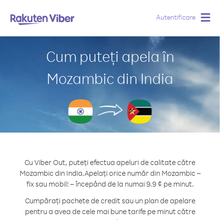
Autentificare
Togg
navig
Cum puteți apela în
Mozambic din India
Cu Viber Out, puteți efectua apeluri de calitate către
Mozambic din India.
Apelați orice număr din Mozambic –
fix sau mobil! – începând de la numai 9.9 ¢ pe minut.
Cumpărați pachete de credit sau un plan de apelare
pentru a avea de cele mai bune tarife pe minut către