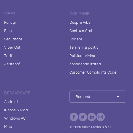
VIBER
COMPANIE
Funcții
Despre Viber
Blog
Centru mărci
Securitate
Cariere
Viber Out
Termeni și politici
Tarife
Politica privind
Asistență
confidențialitatea
Customer Complaints Code
DESCĂRCARE
Română
Android
iPhone & iPad
Windows PC
Mac
©
2026
Viber Media S.à r.l.