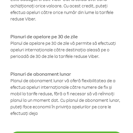
achiziționați orice valoare. Cu acest credit, puteți
efectua apeluri către orice număr din lume la tarifele
reduse Viber.
Planuri de apelare pe 30 de zile
Planul de apelare pe 30 de zile vă permite să efectuați
apeluri internaționale către destinația aleasă pe o
perioadă de 30 de zile la tarifele reduse Viber.
Planuri de abonament lunar
Planul de abonament lunar vă oferă flexibilitatea de a
efectua apeluri internaționale către numere de fix și
mobil la tarife reduse, fără a fi necesar să vă reînnoiți
planul la un moment dat. Cu planul de abonament lunar,
puteți face economii în privința apelurilor pe care le
efectuați deja