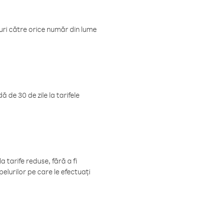
luri către orice număr din lume
 de 30 de zile la tarifele
 tarife reduse, fără a fi
elurilor pe care le efectuați