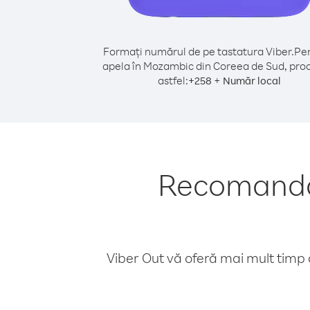
Formați numărul de pe tastatura Viber.
Pen
apela în Mozambic din Coreea de Sud, pro
astfel:
+
+
258
Număr local
Recomandăr
Viber Out vă oferă mai mult timp d