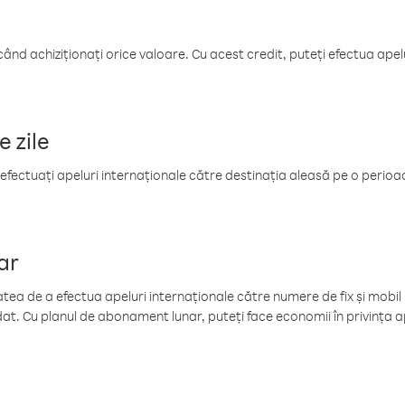
când achiziționați orice valoare. Cu acest credit, puteți efectua ape
e zile
efectuați apeluri internaționale către destinația aleasă pe o perioadă
ar
tea de a efectua apeluri internaționale către numere de fix și mobil la
at. Cu planul de abonament lunar, puteți face economii în privința ap