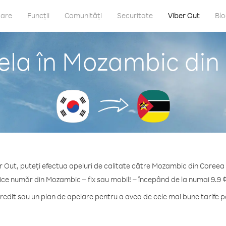
care
Funcții
Comunități
Securitate
Viber Out
Bl
ela în Mozambic din
r Out, puteți efectua apeluri de calitate către Mozambic din Coreea
ice număr din Mozambic – fix sau mobil! – începând de la numai 9.9 
edit sau un plan de apelare pentru a avea de cele mai bune tarife 