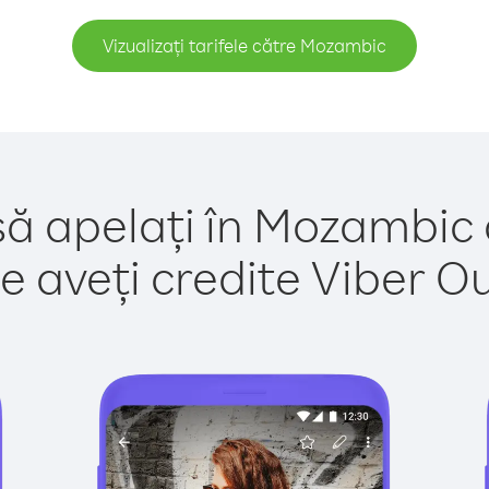
Vizualizați tarifele către Mozambic
să apelați în Mozambic 
e aveți credite Viber Out