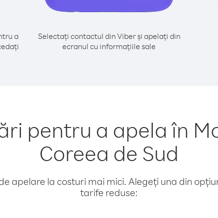
tru a
Selectați contactul din Viber și apelați din
cedați
ecranul cu informațiile sale
i pentru a apela în M
Coreea de Sud
e apelare la costuri mai mici. Alegeți una din opțiuni
tarife reduse: