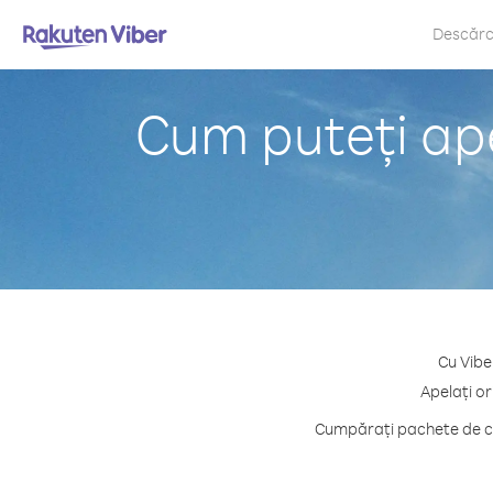
Descăr
Cum puteți ap
Cu Vibe
Apelați or
Cumpărați pachete de cr