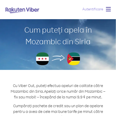
Autentificare
Togg
navig
Cum puteți apela în
Mozambic din Siria
Cu Viber Out, puteți efectua apeluri de calitate către
Mozambic din Siria.
Apelați orice număr din Mozambic –
fix sau mobil! – începând de la numai 9.9 ¢ pe minut.
Cumpărați pachete de credit sau un plan de apelare
pentru a avea de cele mai bune tarife pe minut către