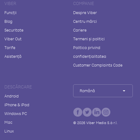
VIBER
COMPANIE
Funcții
Despre Viber
Blog
Centru mărci
Securitate
Cariere
Viber Out
Termeni și politici
Tarife
Politica privind
Asistență
confidențialitatea
Customer Complaints Code
DESCĂRCARE
Română
Android
iPhone & iPad
Windows PC
Mac
©
2026
Viber Media S.à r.l.
Linux