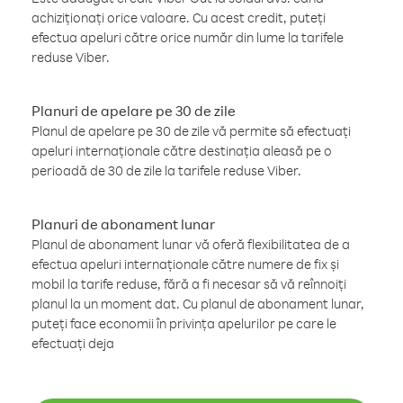
achiziționați orice valoare. Cu acest credit, puteți
efectua apeluri către orice număr din lume la tarifele
reduse Viber.
Planuri de apelare pe 30 de zile
Planul de apelare pe 30 de zile vă permite să efectuați
apeluri internaționale către destinația aleasă pe o
perioadă de 30 de zile la tarifele reduse Viber.
Planuri de abonament lunar
Planul de abonament lunar vă oferă flexibilitatea de a
efectua apeluri internaționale către numere de fix și
mobil la tarife reduse, fără a fi necesar să vă reînnoiți
planul la un moment dat. Cu planul de abonament lunar,
puteți face economii în privința apelurilor pe care le
efectuați deja