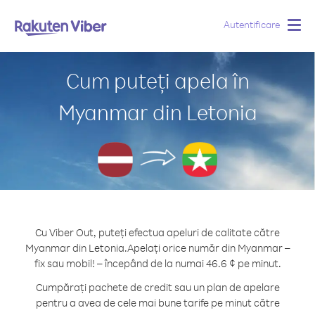
Autentificare
Togg
navig
Cum puteți apela în
Myanmar din Letonia
Cu Viber Out, puteți efectua apeluri de calitate către
Myanmar din Letonia.
Apelați orice număr din Myanmar –
fix sau mobil! – începând de la numai 46.6 ¢ pe minut.
Cumpărați pachete de credit sau un plan de apelare
pentru a avea de cele mai bune tarife pe minut către