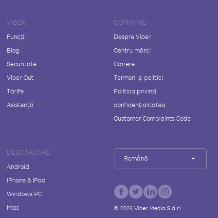
VIBER
COMPANIE
Funcții
Despre Viber
Blog
Centru mărci
Securitate
Cariere
Viber Out
Termeni și politici
Tarife
Politica privind
Asistență
confidențialitatea
Customer Complaints Code
DESCĂRCARE
Română
Android
iPhone & iPad
Windows PC
Mac
©
2026
Viber Media S.à r.l.