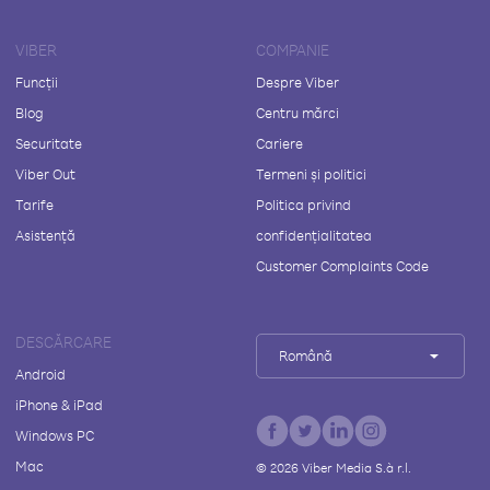
VIBER
COMPANIE
Funcții
Despre Viber
Blog
Centru mărci
Securitate
Cariere
Viber Out
Termeni și politici
Tarife
Politica privind
Asistență
confidențialitatea
Customer Complaints Code
DESCĂRCARE
Română
Android
iPhone & iPad
Windows PC
Mac
©
2026
Viber Media S.à r.l.