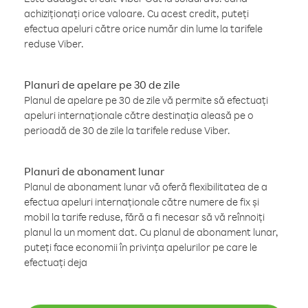
achiziționați orice valoare. Cu acest credit, puteți
efectua apeluri către orice număr din lume la tarifele
reduse Viber.
Planuri de apelare pe 30 de zile
Planul de apelare pe 30 de zile vă permite să efectuați
apeluri internaționale către destinația aleasă pe o
perioadă de 30 de zile la tarifele reduse Viber.
Planuri de abonament lunar
Planul de abonament lunar vă oferă flexibilitatea de a
efectua apeluri internaționale către numere de fix și
mobil la tarife reduse, fără a fi necesar să vă reînnoiți
planul la un moment dat. Cu planul de abonament lunar,
puteți face economii în privința apelurilor pe care le
efectuați deja