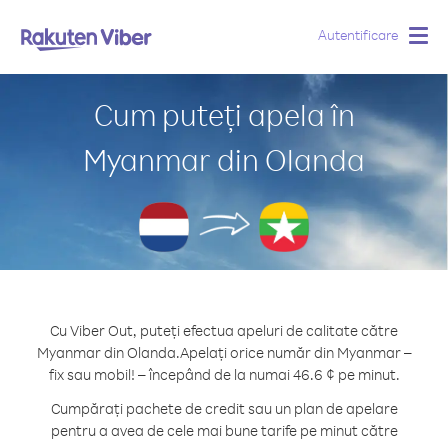
Autentificare
Togg
navig
Cum puteți apela în
Myanmar din Olanda
Cu Viber Out, puteți efectua apeluri de calitate către
Myanmar din Olanda.
Apelați orice număr din Myanmar –
fix sau mobil! – începând de la numai 46.6 ¢ pe minut.
Cumpărați pachete de credit sau un plan de apelare
pentru a avea de cele mai bune tarife pe minut către