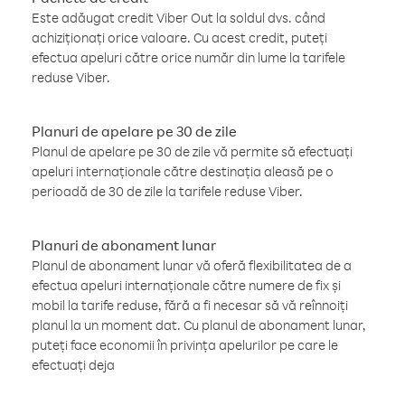
Este adăugat credit Viber Out la soldul dvs. când
achiziționați orice valoare. Cu acest credit, puteți
efectua apeluri către orice număr din lume la tarifele
reduse Viber.
Planuri de apelare pe 30 de zile
Planul de apelare pe 30 de zile vă permite să efectuați
apeluri internaționale către destinația aleasă pe o
perioadă de 30 de zile la tarifele reduse Viber.
Planuri de abonament lunar
Planul de abonament lunar vă oferă flexibilitatea de a
efectua apeluri internaționale către numere de fix și
mobil la tarife reduse, fără a fi necesar să vă reînnoiți
planul la un moment dat. Cu planul de abonament lunar,
puteți face economii în privința apelurilor pe care le
efectuați deja