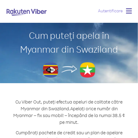
Autentificare
Togg
navig
Cum puteți apela în
Myanmar din Swaziland
Cu Viber Out, puteți efectua apeluri de calitate către
Myanmar din Swaziland.
Apelați orice număr din
Myanmar – fix sau mobil! – începând de la numai 38.5 ¢
pe minut.
Cumpărați pachete de credit sau un plan de apelare