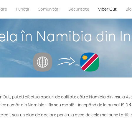
care
Funcții
Comunități
Securitate
Viber Out
Bl
la în Namibia din I
r Out, puteți efectua apeluri de calitate către Namibia din Insula As
rice număr din Namibia – fix sau mobil! – începând de la numai 19.0 ¢
edit sau un plan de apelare pentru a avea de cele mai bune tarife