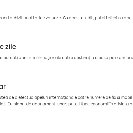
când achiziționați orice valoare. Cu acest credit, puteți efectua ape
e zile
efectuați apeluri internaționale către destinația aleasă pe o perioadă
ar
tea de a efectua apeluri internaționale către numere de fix și mobil la
at. Cu planul de abonament lunar, puteți face economii în privința ap