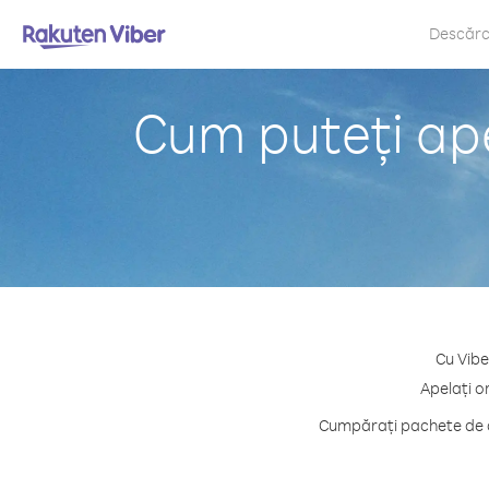
Descăr
Cum puteți ape
Cu Vibe
Apelați o
Cumpărați pachete de cr