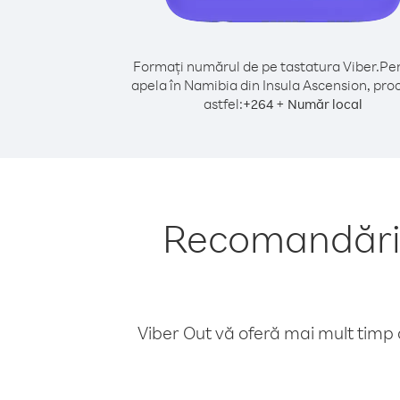
Formați numărul de pe tastatura Viber.
Pen
apela în Namibia din Insula Ascension, pro
astfel:
+
+
264
Număr local
Recomandări p
Viber Out vă oferă mai mult timp d