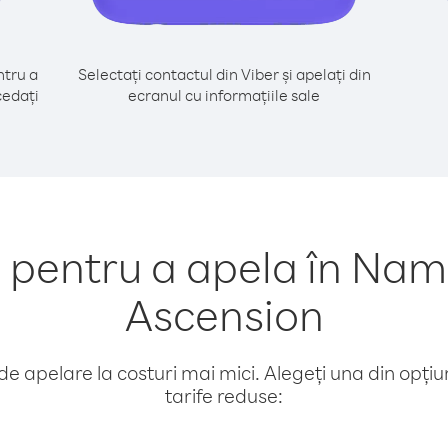
tru a
Selectați contactul din Viber și apelați din
cedați
ecranul cu informațiile sale
entru a apela în Nami
Ascension
e apelare la costuri mai mici. Alegeți una din opțiuni
tarife reduse: