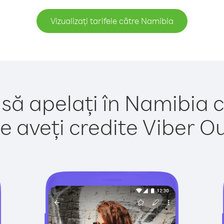
Vizualizați tarifele către Namibia
 să apelați în Namibia c
e aveți credite Viber Out