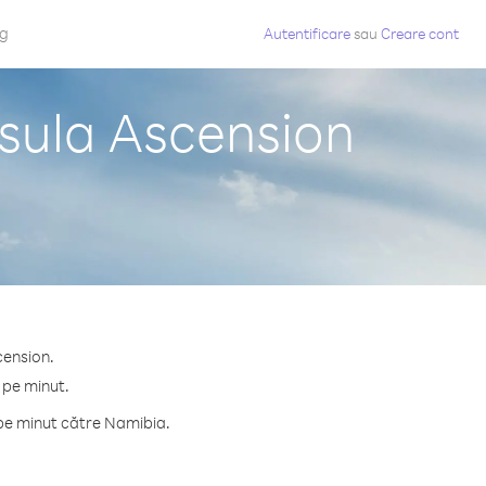
og
Autentificare
sau
Creare cont
nsula Ascension
cension.
 pe minut.
 pe minut către Namibia.