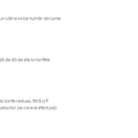
luri către orice număr din lume
 de 30 de zile la tarifele
 tarife reduse, fără a fi
elurilor pe care le efectuați