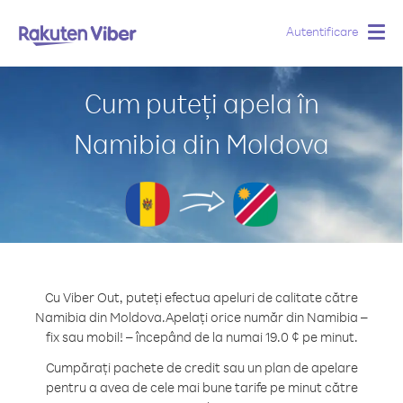
Autentificare
Togg
navig
Cum puteți apela în
Namibia din Moldova
Cu Viber Out, puteți efectua apeluri de calitate către
Namibia din Moldova.
Apelați orice număr din Namibia –
fix sau mobil! – începând de la numai 19.0 ¢ pe minut.
Cumpărați pachete de credit sau un plan de apelare
pentru a avea de cele mai bune tarife pe minut către