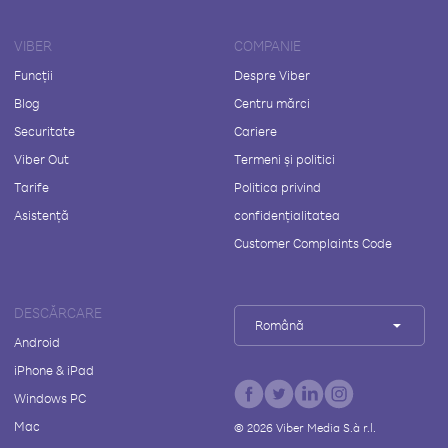
VIBER
COMPANIE
Funcții
Despre Viber
Blog
Centru mărci
Securitate
Cariere
Viber Out
Termeni și politici
Tarife
Politica privind
Asistență
confidențialitatea
Customer Complaints Code
DESCĂRCARE
Română
Android
iPhone & iPad
Windows PC
Mac
©
2026
Viber Media S.à r.l.