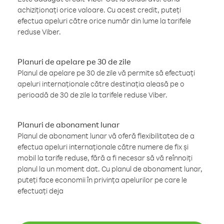
achiziționați orice valoare. Cu acest credit, puteți
efectua apeluri către orice număr din lume la tarifele
reduse Viber.
Planuri de apelare pe 30 de zile
Planul de apelare pe 30 de zile vă permite să efectuați
apeluri internaționale către destinația aleasă pe o
perioadă de 30 de zile la tarifele reduse Viber.
Planuri de abonament lunar
Planul de abonament lunar vă oferă flexibilitatea de a
efectua apeluri internaționale către numere de fix și
mobil la tarife reduse, fără a fi necesar să vă reînnoiți
planul la un moment dat. Cu planul de abonament lunar,
puteți face economii în privința apelurilor pe care le
efectuați deja