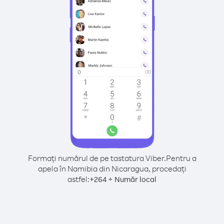
Formați numărul de pe tastatura Viber.
Pentru a
apela în Namibia din Nicaragua, procedați
astfel:
+
+
264
Număr local