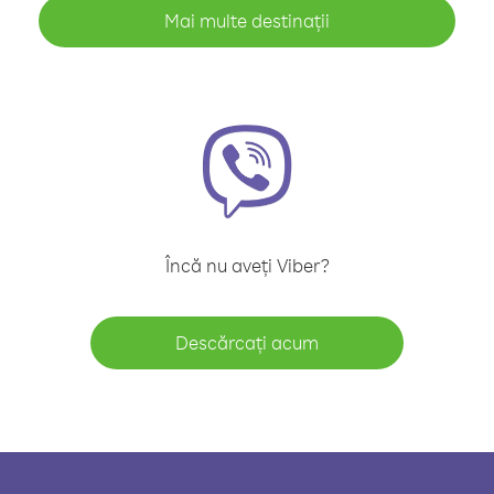
Mai multe destinații
Încă nu aveți Viber?
Descărcați acum