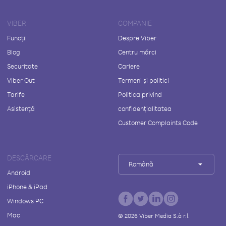
VIBER
COMPANIE
Funcții
Despre Viber
Blog
Centru mărci
Securitate
Cariere
Viber Out
Termeni și politici
Tarife
Politica privind
Asistență
confidențialitatea
Customer Complaints Code
DESCĂRCARE
Română
Android
iPhone & iPad
Windows PC
Mac
©
2026
Viber Media S.à r.l.