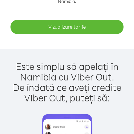
Namibia.
Vizualizare tarife
Este simplu să apelați în
Namibia cu Viber Out.
De îndată ce aveți credite
Viber Out, puteți să: