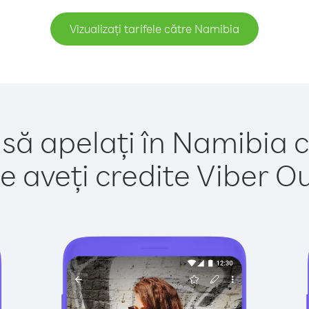
Vizualizați tarifele către Namibia
 să apelați în Namibia c
e aveți credite Viber Out