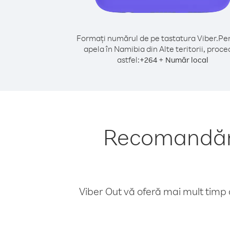
Formați numărul de pe tastatura Viber.
Pen
apela în Namibia din Alte teritorii, proce
astfel:
+
+
264
Număr local
Recomandări 
Viber Out vă oferă mai mult timp d