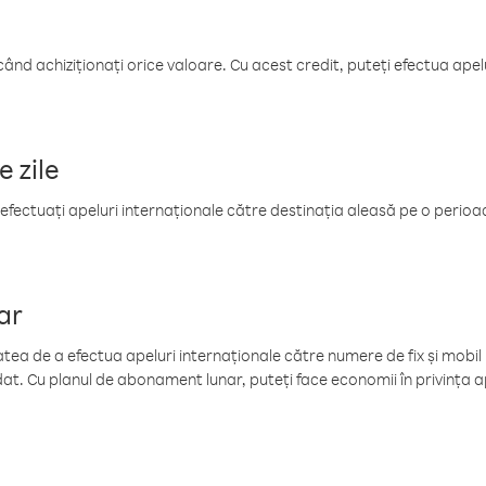
când achiziționați orice valoare. Cu acest credit, puteți efectua ape
e zile
efectuați apeluri internaționale către destinația aleasă pe o perioadă
ar
tea de a efectua apeluri internaționale către numere de fix și mobil la
at. Cu planul de abonament lunar, puteți face economii în privința ap