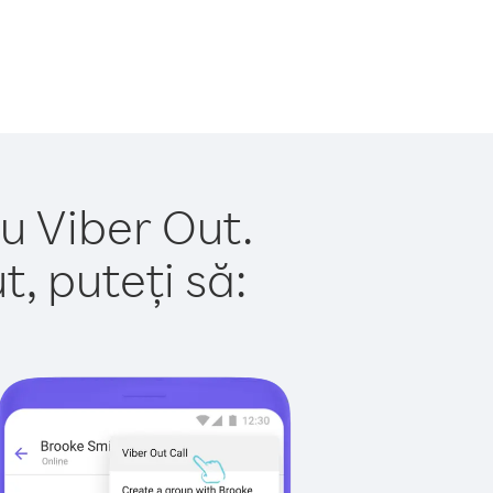
u Viber Out.
, puteți să: