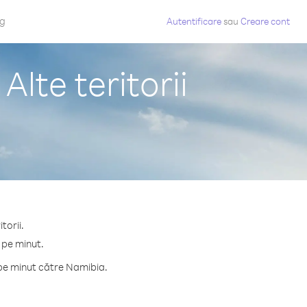
og
Autentificare
sau
Creare cont
lte teritorii
torii.
 pe minut.
 pe minut către Namibia.