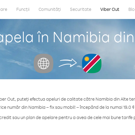
care
Funcții
Comunități
Securitate
Viber Out
Bl
pela în Namibia din A
ber Out, puteți efectua apeluri de calitate către Namibia din Alte teri
rice număr din Namibia – fix sau mobil! – începând de la numai 19.0 ¢
edit sau un plan de apelare pentru a avea de cele mai bune tarife