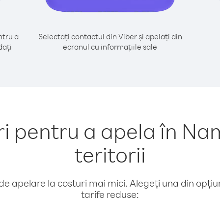
tru a
Selectați contactul din Viber și apelați din
dați
ecranul cu informațiile sale
pentru a apela în Nam
teritorii
e apelare la costuri mai mici. Alegeți una din opțiuni
tarife reduse: