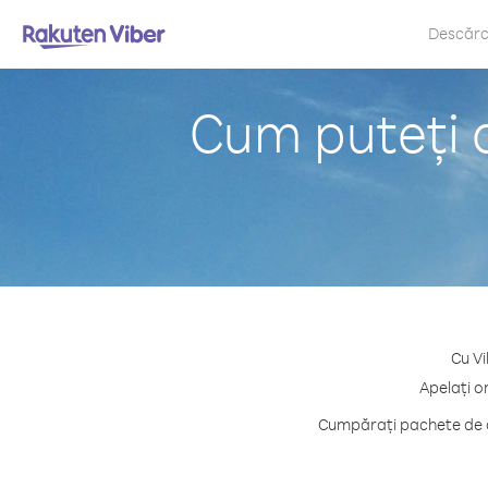
Descăr
Cum puteți a
Cu Vi
Apelați o
Cumpărați pachete de cr