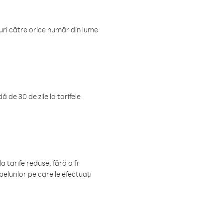
luri către orice număr din lume
 de 30 de zile la tarifele
 tarife reduse, fără a fi
elurilor pe care le efectuați