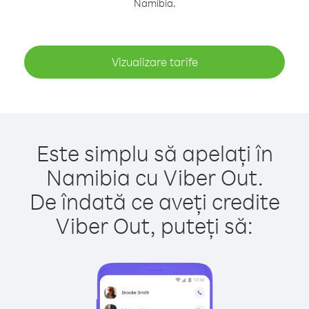
Namibia.
Vizualizare tarife
Este simplu să apelați în
Namibia cu Viber Out.
De îndată ce aveți credite
Viber Out, puteți să: