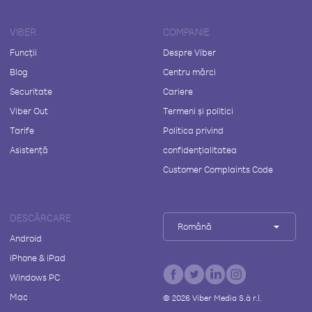
VIBER
COMPANIE
Funcții
Despre Viber
Blog
Centru mărci
Securitate
Cariere
Viber Out
Termeni și politici
Tarife
Politica privind
Asistență
confidențialitatea
Customer Complaints Code
DESCĂRCARE
Română
Android
iPhone & iPad
Windows PC
Mac
©
2026
Viber Media S.à r.l.