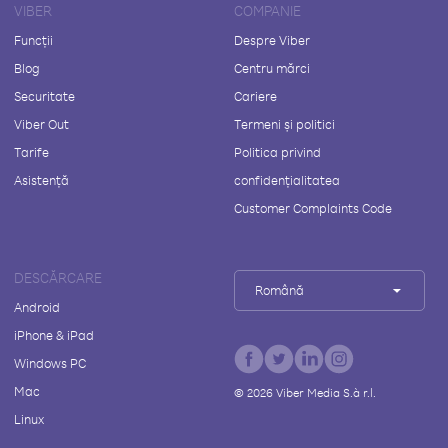
VIBER
COMPANIE
Funcții
Despre Viber
Blog
Centru mărci
Securitate
Cariere
Viber Out
Termeni și politici
Tarife
Politica privind
Asistență
confidențialitatea
Customer Complaints Code
DESCĂRCARE
Română
Android
iPhone & iPad
Windows PC
Mac
©
2026
Viber Media S.à r.l.
Linux