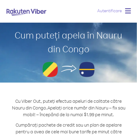
Autentificare
Togg
navig
Cum puteți apela în Nauru
din Congo
Cu Viber Out, puteți efectua apeluri de calitate către
Nauru din Congo.
Apelați orice număr din Nauru – fix sau
mobil! – începând de la numai $1.99 pe minut.
Cumpărați pachete de credit sau un plan de apelare
pentru a avea de cele mai bune tarife pe minut către