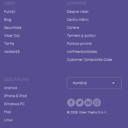
VIBER
COMPANIE
Funcții
Despre Viber
Blog
Centru mărci
Securitate
Cariere
Viber Out
Termeni și politici
Tarife
Politica privind
Asistență
confidențialitatea
Customer Complaints Code
DESCĂRCARE
Română
Android
iPhone & iPad
Windows PC
Mac
©
2026
Viber Media S.à r.l.
Linux