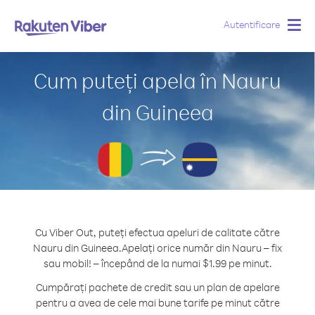
Autentificare
Togg
navig
Cum puteți apela în Nauru
din Guineea
Cu Viber Out, puteți efectua apeluri de calitate către
Nauru din Guineea.
Apelați orice număr din Nauru – fix
sau mobil! – începând de la numai $1.99 pe minut.
Cumpărați pachete de credit sau un plan de apelare
pentru a avea de cele mai bune tarife pe minut către