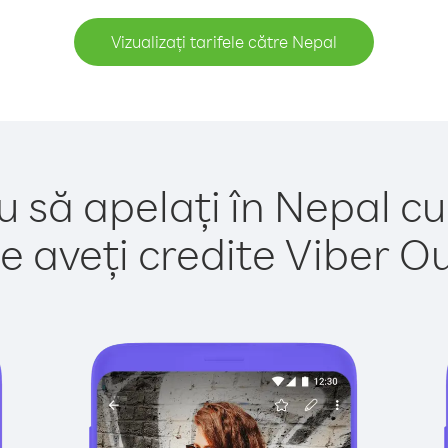
Vizualizați tarifele către Nepal
u să apelați în Nepal cu
e aveți credite Viber Out