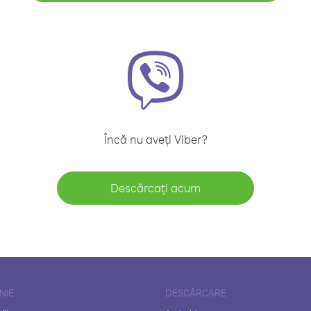
Încă nu aveți Viber?
Descărcați acum
NIE
DESCĂRCARE