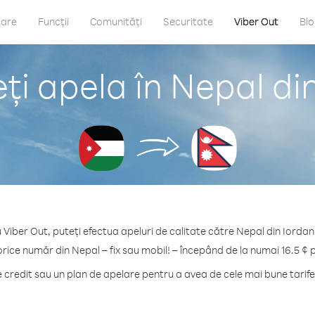
care
Funcții
Comunități
Securitate
Viber Out
Bl
i apela în Nepal di
 Viber Out, puteți efectua apeluri de calitate către Nepal din Iordan
orice număr din Nepal – fix sau mobil! – începând de la numai 16.5 ¢ 
credit sau un plan de apelare pentru a avea de cele mai bune tarife