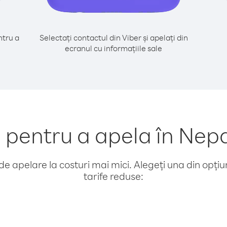
tru a
Selectați contactul din Viber și apelați din
i
ecranul cu informațiile sale
entru a apela în Nepa
e apelare la costuri mai mici. Alegeți una din opțiuni
tarife reduse: