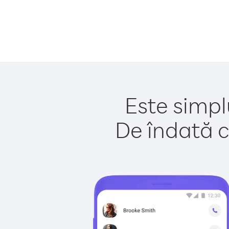
Este simpl
De îndată c