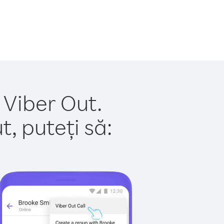
 Viber Out.
, puteți să: