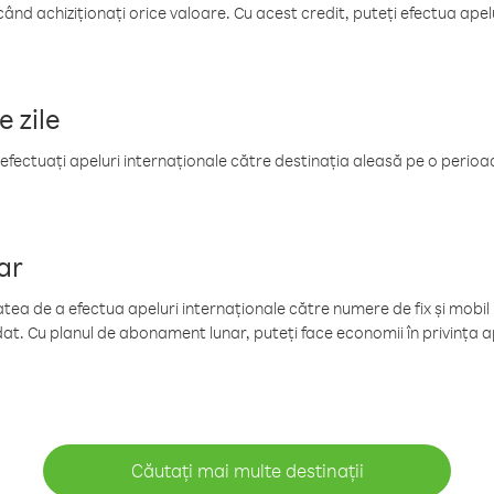
când achiziționați orice valoare. Cu acest credit, puteți efectua ape
e zile
efectuați apeluri internaționale către destinația aleasă pe o perioadă
ar
tea de a efectua apeluri internaționale către numere de fix și mobil la
at. Cu planul de abonament lunar, puteți face economii în privința ap
Căutați mai multe destinații