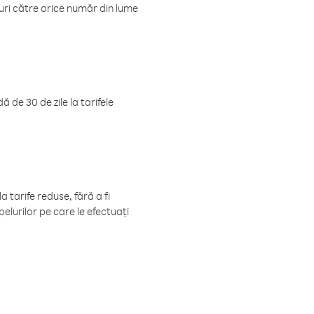
luri către orice număr din lume
 de 30 de zile la tarifele
 tarife reduse, fără a fi
elurilor pe care le efectuați