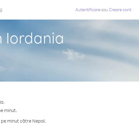
og
Autentificare
sau
Creare cont
n Iordania
ia.
pe minut.
 pe minut către Nepal.