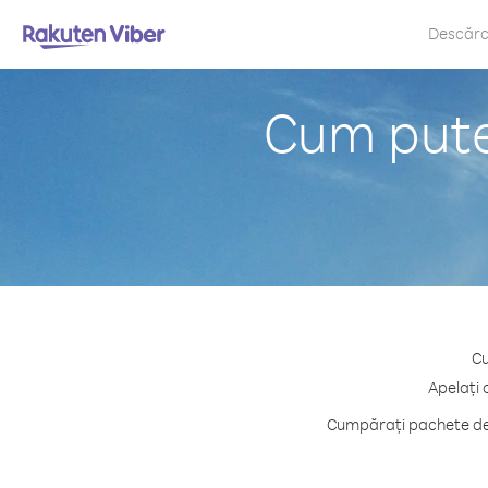
Descăr
Cum puteț
Cu
Apelați 
Cumpărați pachete de 