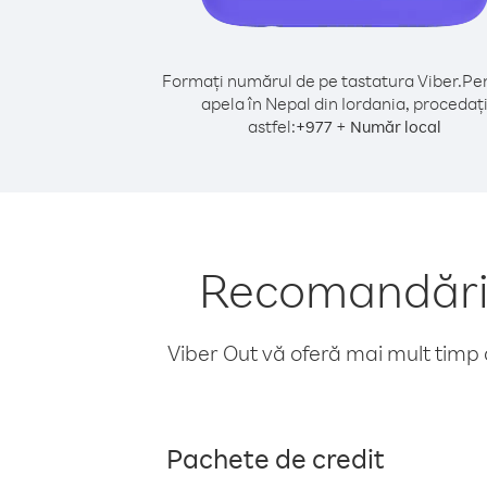
Formați numărul de pe tastatura Viber.
Pen
apela în Nepal din Iordania, procedaț
astfel:
+
+
977
Număr local
Recomandări p
Viber Out vă oferă mai mult timp d
Pachete de credit