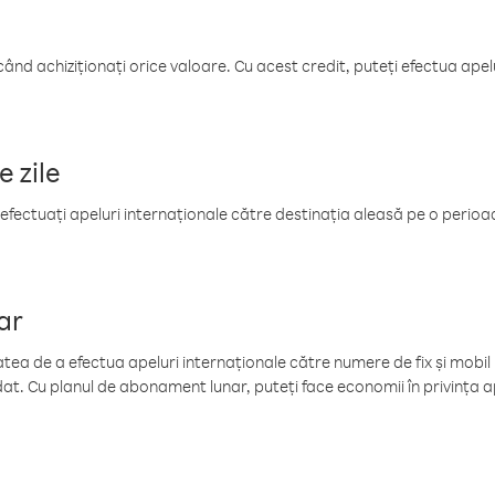
când achiziționați orice valoare. Cu acest credit, puteți efectua ape
e zile
efectuați apeluri internaționale către destinația aleasă pe o perioadă
ar
tea de a efectua apeluri internaționale către numere de fix și mobil la
at. Cu planul de abonament lunar, puteți face economii în privința ap