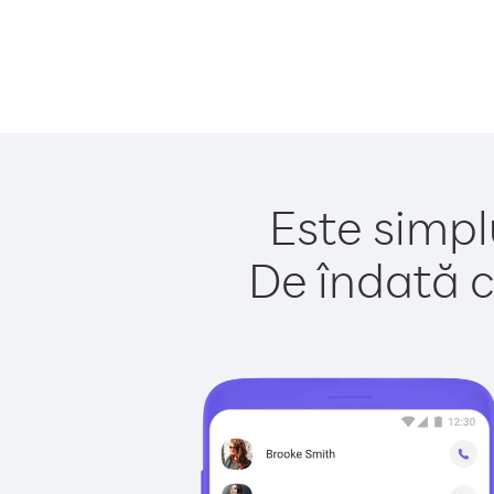
Este simpl
De îndată c