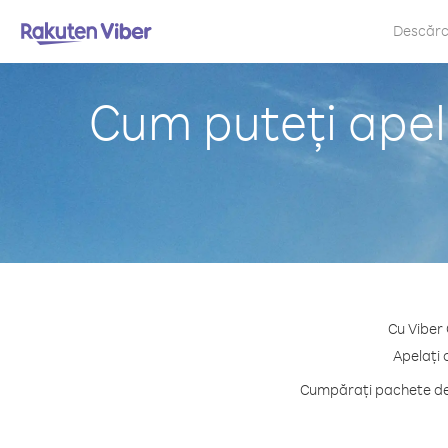
Descăr
Cum puteți apel
Cu Viber 
Apelați 
Cumpărați pachete de 