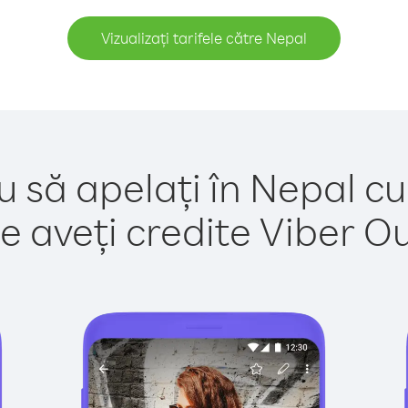
Vizualizați tarifele către Nepal
u să apelați în Nepal cu
e aveți credite Viber Out