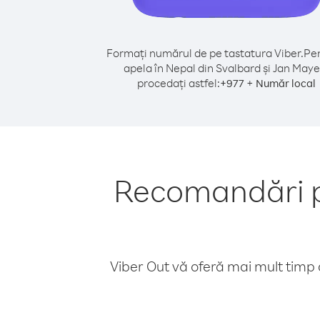
Formați numărul de pe tastatura Viber.
Pen
apela în Nepal din Svalbard și Jan Maye
procedați astfel:
+
+
977
Număr local
Recomandări pe
Viber Out vă oferă mai mult timp d