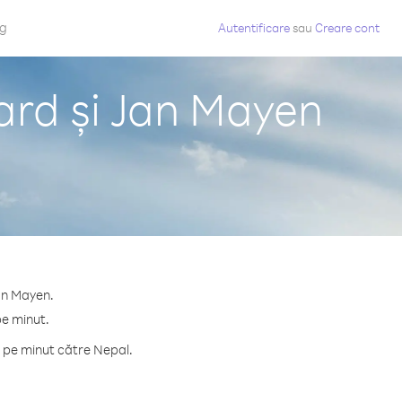
og
Autentificare
sau
Creare cont
ard și Jan Mayen
Jan Mayen.
pe minut.
 pe minut către Nepal.