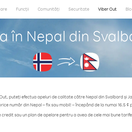
care
Funcții
Comunități
Securitate
Viber Out
Bl
a în Nepal din Svalb
Out, puteți efectua apeluri de calitate către Nepal din Svalbard și 
orice număr din Nepal – fix sau mobil! – începând de la numai 16.5 ¢ 
credit sau un plan de apelare pentru a avea de cele mai bune tarife