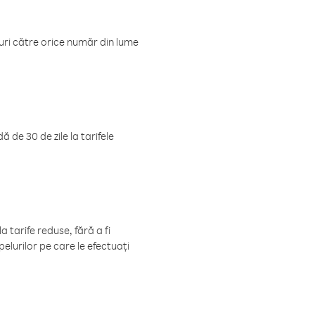
luri către orice număr din lume
 de 30 de zile la tarifele
 tarife reduse, fără a fi
elurilor pe care le efectuați