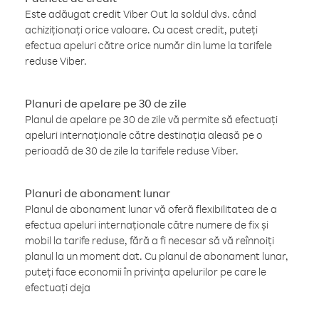
Este adăugat credit Viber Out la soldul dvs. când
achiziționați orice valoare. Cu acest credit, puteți
efectua apeluri către orice număr din lume la tarifele
reduse Viber.
Planuri de apelare pe 30 de zile
Planul de apelare pe 30 de zile vă permite să efectuați
apeluri internaționale către destinația aleasă pe o
perioadă de 30 de zile la tarifele reduse Viber.
Planuri de abonament lunar
Planul de abonament lunar vă oferă flexibilitatea de a
efectua apeluri internaționale către numere de fix și
mobil la tarife reduse, fără a fi necesar să vă reînnoiți
planul la un moment dat. Cu planul de abonament lunar,
puteți face economii în privința apelurilor pe care le
efectuați deja