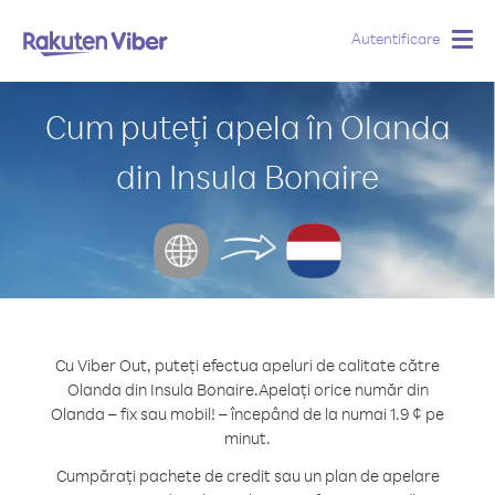
Autentificare
Togg
navig
Cum puteți apela în Olanda
din Insula Bonaire
Cu Viber Out, puteți efectua apeluri de calitate către
Olanda din Insula Bonaire.
Apelați orice număr din
Olanda – fix sau mobil! – începând de la numai 1.9 ¢ pe
minut.
Cumpărați pachete de credit sau un plan de apelare